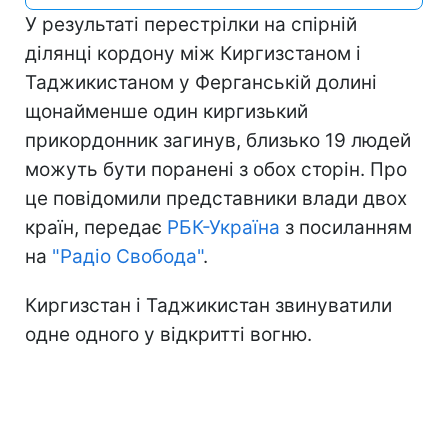
У результаті перестрілки на спірній
ділянці кордону між Киргизстаном і
Таджикистаном у Ферганській долині
щонайменше один киргизький
прикордонник загинув, близько 19 людей
можуть бути поранені з обох сторін. Про
це повідомили представники влади двох
країн, передає
РБК-Україна
з посиланням
на
"Радіо Свобода"
.
Киргизстан і Таджикистан звинуватили
одне одного у відкритті вогню.