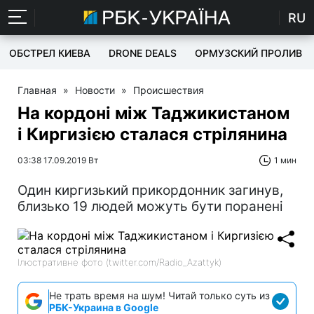
RU
ОБСТРЕЛ КИЕВА
DRONE DEALS
ОРМУЗСКИЙ ПРОЛИВ
Главная
»
Новости
»
Происшествия
На кордоні між Таджикистаном
і Киргизією сталася стрілянина
03:38 17.09.2019 Вт
1 мин
Один киргизький прикордонник загинув,
близько 19 людей можуть бути поранені
Ілюстративне фото (twitter.com/Radio_Azattyk)
Не трать время на шум! Читай только суть из
РБК-Украина в Google