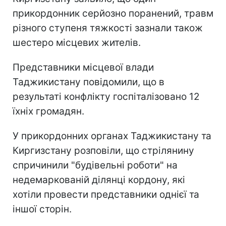
прикордонник серйозно поранений, травм
різного ступеня тяжкості зазнали також
шестеро місцевих жителів.
Представники місцевої влади
Таджикистану повідомили, що в
результаті конфлікту госпіталізовано 12
їхніх громадян.
У прикордонних органах Таджикистану та
Киргизстану розповіли, що стрілянину
спричинили "будівельні роботи" на
недемаркованій ділянці кордону, які
хотіли провести представники однієї та
іншої сторін.