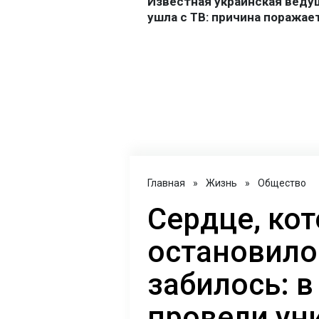
Главная
»
Жизнь
»
Общество
Сердце, ко
остановило
забилось: в
провели ун