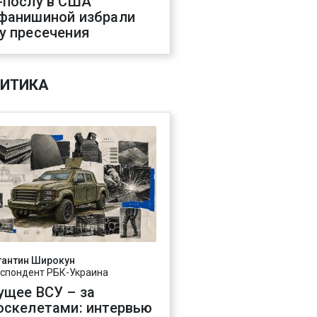
-послу в США
фанишиной избрали
у пресечения
ИТИКА
тантин Широкун
спондент РБК-Украина
ущее ВСУ – за
оскелетами: интервью