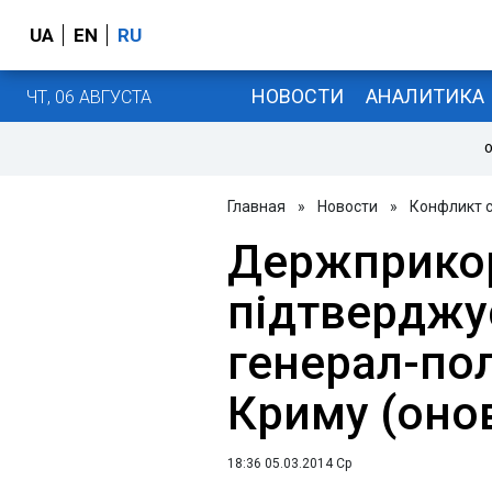
UA
EN
RU
НОВОСТИ
АНАЛИТИКА
ЧТ, 06 АВГУСТА
О
Главная
»
Новости
»
Конфликт с
Держприко
підтверджу
генерал-по
Криму (оно
18:36 05.03.2014 Ср