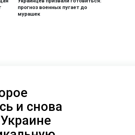
торое
сь и снова
 Украине
икальную