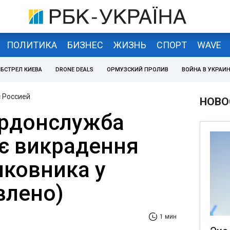
ПОЛИТИКА
БИЗНЕС
ЖИЗНЬ
СПОРТ
WAVE
БСТРЕЛ КИЕВА
DRONE DEALS
ОРМУЗСКИЙ ПРОЛИВ
ВОЙНА В УКРАИ
 Россией
НОВО
рдонслужба
є викрадення
лковника у
влено)
1 мин