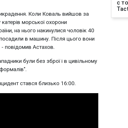
с т
Tact
икрадення. Коли Коваль вийшов за
 катерів морської охорони
їни, на нього накинулися чоловік 40
 посадили в машину. Після цього вони
, - повідомив Астахов.
падники були без зброї і в цивільному
еформалів".
нцидент стався близько 16:00.