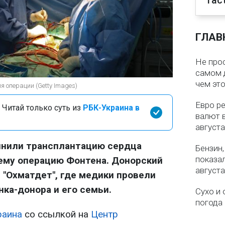
Tact
ГЛАВ
Не про
самом 
чем эт
 операции (Getty Images)
Евро ре
 Читай только суть из
РБК-Украина в
валют в
августа
лнили трансплантацию сердца
Бензин,
показа
ему операцию Фонтена. Донорский
августа
 "Охматдет", где медики провели
нка-донора и его семьи.
Сухо и 
погода 
раина
со ссылкой на
Центр