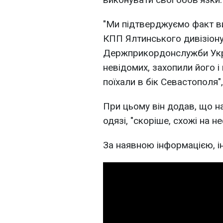
"Ми підтверджуємо факт в
КПП Ялтинського дивізіону
Держприкордонслужби Укра
невідомих, захопили його і
поїхали в бік Севастополя"
При цьому він додав, що на
одязі, "скоріше, схожі на н
За наявною інформацією, і