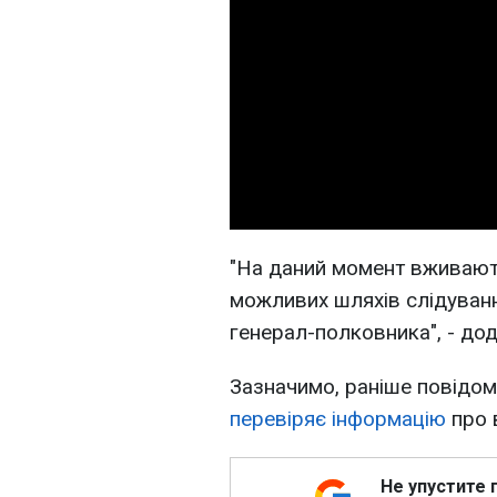
"На даний момент вживают
можливих шляхів слідуванн
генерал-полковника", - до
Зазначимо, раніше повід
перевіряє інформацію
про 
Не упустите 