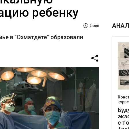
ацию ребенку
АНАЛ
2 мин
мье в "Охматдете" образовали
Конс
корре
Буд
экз
с т