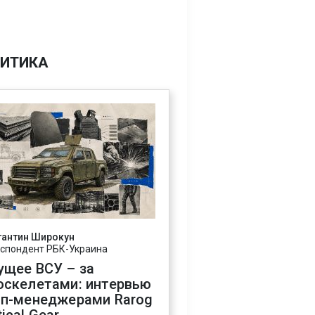
ИТИКА
тантин Широкун
спондент РБК-Украина
ущее ВСУ – за
оскелетами: интервью
оп-менеджерами Rarog