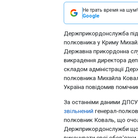
Не трать время на шум!
Google
Держприкордонслужба під
полковника у Криму Михай
Державна прикордонна слу
викрадення директора деп
складом адміністрації Де
полковника Михайла Ковал
Україна повідомив помічни
За останніми даними ДПСУ,
звільнений
генерал-полков
полковник Коваль, що очо
Держприкордонслужби щодо
виконувати свої обов'язки.