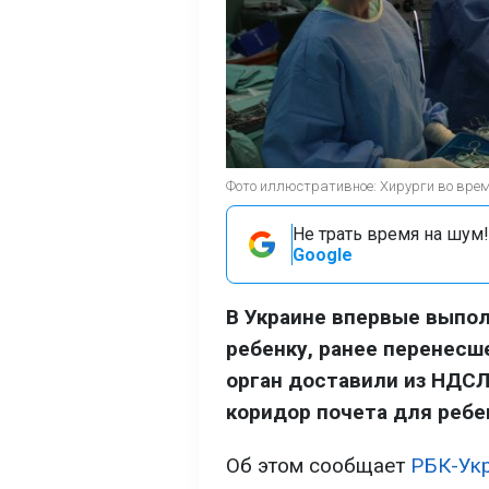
Фото иллюстративное: Хирурги во время
Не трать время на шум!
Google
В Украине впервые выпо
ребенку, ранее перенесш
орган доставили из НДСЛ
коридор почета для ребе
Об этом сообщает
РБК-Ук