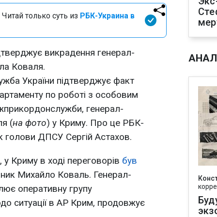
Экс
Сте
 Читай только суть из
РБК-Украина в
мер
тверджує викрадення генерал-
АНАЛ
ла Коваля.
жба України підтверджує факт
артаменту по роботі з особовим
ржприкордонслужби, генерал-
я (
на фото
) у Криму. Про це РБК-
к голови ДПСУ Сергій Астахов.
 у Криму в ході переговорів
був
ник Михайло Коваль. Генерал-
Конс
корре
лює оперативну групу
Буд
 ситуації в АР Крим, продовжує
экз