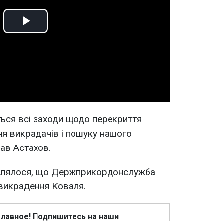
Play
Video
ься всі заходи щодо перекриття
я викрадачів і пошуку нашого
дав Астахов.
омлялося, що Держприкордонслужба
викрадення Коваля.
главное! Подпишитесь на наши