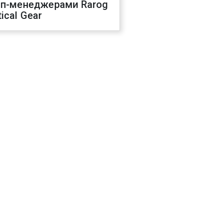
оп-менеджерами Rarog
ical Gear