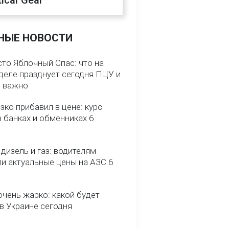
ical Gear
НЫЕ НОВОСТИ
сто Яблочный Спас: что на
деле празднует сегодня ПЦУ и
о важно
зко прибавил в цене: курс
 банках и обменниках 6
 дизель и газ: водителям
ли актуальные цены на АЗС 6
очень жарко: какой будет
в Украине сегодня