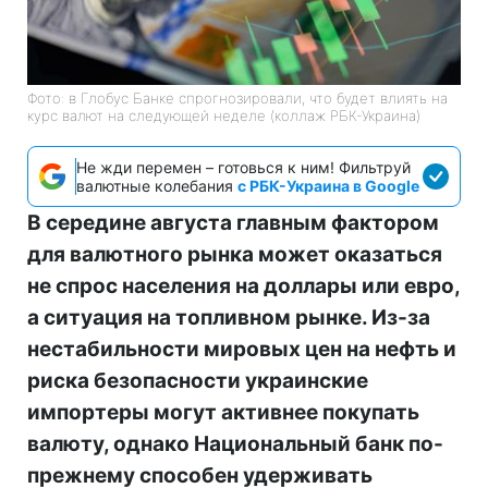
Фото: в Глобус Банке спрогнозировали, что будет влиять на
курс валют на следующей неделе (коллаж РБК-Украина)
Не жди перемен – готовься к ним! Фильтруй
валютные колебания
с РБК-Украина в Google
В середине августа главным фактором
для валютного рынка может оказаться
не спрос населения на доллары или евро,
а ситуация на топливном рынке. Из-за
нестабильности мировых цен на нефть и
риска безопасности украинские
импортеры могут активнее покупать
валюту, однако Национальный банк по-
прежнему способен удерживать