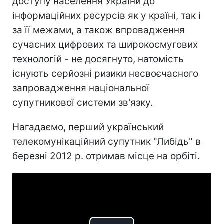
доступу населення України до
інформаційних ресурсів як у країні, так і
за її межами, а також впровадження
сучасних цифрових та широкосмугових
технологій - не досягнуто, натомість
існують серйозні ризики несвоєчасного
запровадження національної
супутникової системи зв'язку.
Нагадаємо, перший український
телекомунікаційний супутник "Либідь" в
березні 2012 р. отримав місце на орбіті.