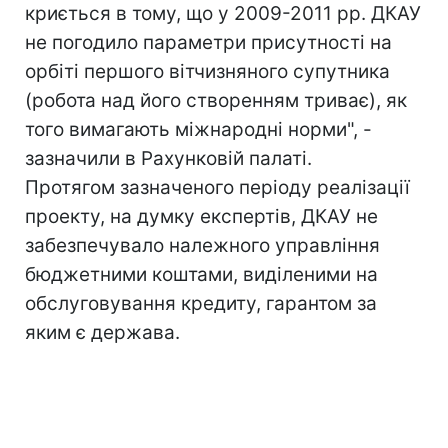
криється в тому, що у 2009-2011 рр. ДКАУ
не погодило параметри присутності на
орбіті першого вітчизняного супутника
(робота над його створенням триває), як
того вимагають міжнародні норми", -
зазначили в Рахунковій палаті.
Протягом зазначеного періоду реалізації
проекту, на думку експертів, ДКАУ не
забезпечувало належного управління
бюджетними коштами, виділеними на
обслуговування кредиту, гарантом за
яким є держава.