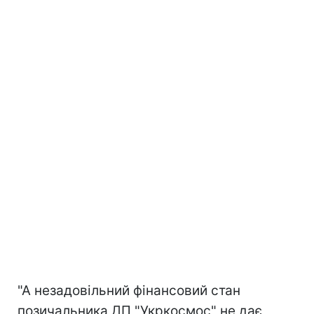
"А незадовільний фінансовий стан
позичальника ДП "Укркосмос" не дає