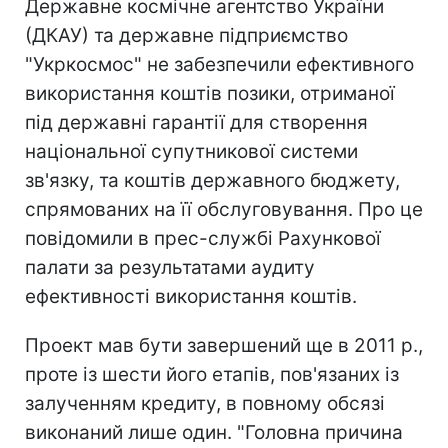
Державне космічне агентство України
(ДКАУ) та державне підприємство
"Укркосмос" не забезпечили ефективного
використання коштів позики, отриманої
під державні гарантії для створення
національної супутникової системи
зв'язку, та коштів державного бюджету,
спрямованих на її обслуговування. Про це
повідомили в прес-службі Рахункової
палати за результатами аудиту
ефективності використання коштів.
Проект мав бути завершений ще в 2011 р.,
проте із шести його етапів, пов'язаних із
залученням кредиту, в повному обсязі
виконаний лише один. "Головна причина