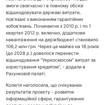
змоги своєчасно і в повному обсязі
відшкодовувати державі витрати,
пов'язані з виконанням гарантійних
зобов'язань. Починаючи з 2010 р. і по 1
квартал 2012 р. включно, додаткове
навантаження на держбюджет становило
106,2 млн грн. Через це майже на 18 років
(до 2028 р.) довелося перенести
відшкодування "Укркосмосом" витрат за
користування кредитом", - додали в
Рахунковій палаті.
Колегія наголосила, що очікуваних
результатів проекту - розвиток
інформаційної сфери, гарантування