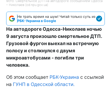
Фото: Смертельное ДТП на автодороге сообщением Одесса
– Николаев (od.npu.gov.ua)
Не трать время на шум! Читай только суть из
РБК-Украина в Google
На автодороге Одесса-Николаев ночью
9 августа произошло смертельное ДТП.
Грузовой фургон выехал на встречную
полосу и столкнулся с двумя
микроавтобусами - погибли три
человека.
Об этом сообщает
РБК-Украина
с ссылкой
на
ГУНП в Одесской области.