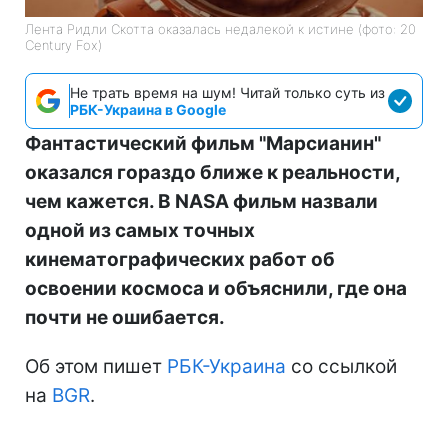
Лента Ридли Скотта оказалась недалекой к истине (фото: 20
Century Fox)
Не трать время на шум! Читай только суть из
РБК-Украина в Google
Фантастический фильм "Марсианин"
оказался гораздо ближе к реальности,
чем кажется. В NASA фильм назвали
одной из самых точных
кинематографических работ об
освоении космоса и объяснили, где она
почти не ошибается.
Об этом пишет
РБК-Украина
со ссылкой
на
BGR
.