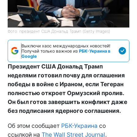
Фото: президент США Дональд Трамп (Getty Images)
Выключи хаос международных новостей!
Получай только важное из
РБК-Украина в
Google
Президент США Дональд Трамп
неделями готовил почву для оглашения
победы в войне с Ираном, если Тегеран
полностью откроет Ормузский пролив.
Он был готов завершить конфликт даже
без подписания ядерного соглашения.
Об этом сообщает
РБК-Украина
со
ссылкой на
The Wall Street Journal
.