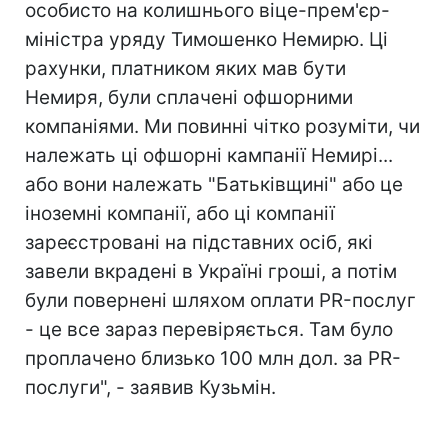
особисто на колишнього віце-прем'єр-
міністра уряду Тимошенко Немирю. Ці
рахунки, платником яких мав бути
Немиря, були сплачені офшорними
компаніями. Ми повинні чітко розуміти, чи
належать ці офшорні кампанії Немирі...
або вони належать "Батьківщині" або це
іноземні компанії, або ці компанії
зареєстровані на підставних осіб, які
завели вкрадені в Україні гроші, а потім
були повернені шляхом оплати PR-послуг
- це все зараз перевіряється. Там було
проплачено близько 100 млн дол. за PR-
послуги", - заявив Кузьмін.