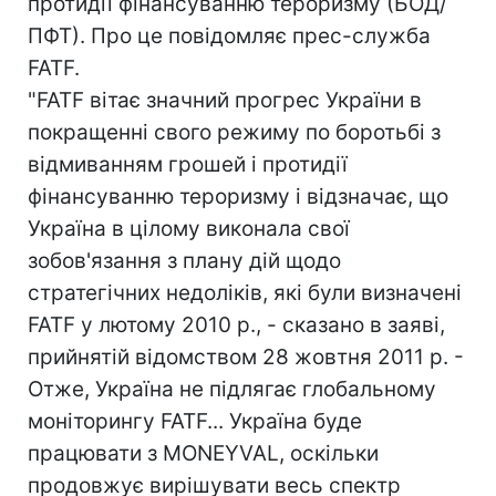
протидії фінансуванню тероризму (БОД/
ПФТ). Про це повідомляє прес-служба
FATF.
"FATF вітає значний прогрес України в
покращенні свого режиму по боротьбі з
відмиванням грошей і протидії
фінансуванню тероризму і відзначає, що
Україна в цілому виконала свої
зобов'язання з плану дій щодо
стратегічних недоліків, які були визначені
FATF у лютому 2010 р., - сказано в заяві,
прийнятій відомством 28 жовтня 2011 р. -
Отже, Україна не підлягає глобальному
моніторингу FATF... Україна буде
працювати з MONEYVAL, оскільки
продовжує вирішувати весь спектр