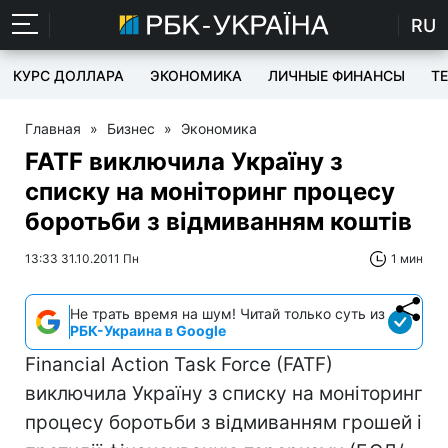
RU
КУРС ДОЛЛАРА
ЭКОНОМИКА
ЛИЧНЫЕ ФИНАНСЫ
T
Главная
»
Бизнес
»
Экономика
FATF виключила Україну з
списку на моніторинг процесу
боротьби з відмиванням коштів
13:33 31.10.2011 Пн
1 мин
Не трать время на шум! Читай только суть из
РБК-Украина в Google
Financial Action Task Force (FATF)
виключила Україну з списку на моніторинг
процесу боротьби з відмиванням грошей і