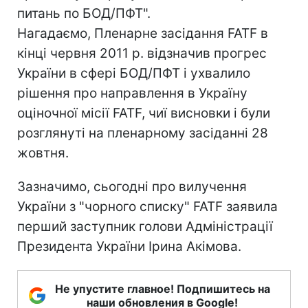
питань по БОД/ПФТ".
Нагадаємо, Пленарне засідання FATF в
кінці червня 2011 р. відзначив прогрес
України в сфері БОД/ПФТ і ухвалило
рішення про направлення в Україну
оціночної місії FATF, чиї висновки і були
розглянуті на пленарному засіданні 28
жовтня.
Зазначимо, сьогодні про вилучення
України з "чорного списку" FATF заявила
перший заступник голови Адміністрації
Президента України Ірина Акімова.
Не упустите главное! Подпишитесь на
наши обновления в Google!