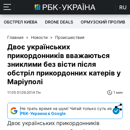
RU
ОБСТРЕЛ КИЕВА
DRONE DEALS
ОРМУЗСКИЙ ПРОЛИВ
Главная
»
Новости
»
Происшествия
Двоє українських
прикордонників вважаються
зниклими без вісти після
обстріл прикордонних катерів у
Маріуполі
11:05 01.09.2014 Пн
1 мин
Не трать время на шум! Читай только суть из
РБК-Украина в Google
Двоє українських прикордонників