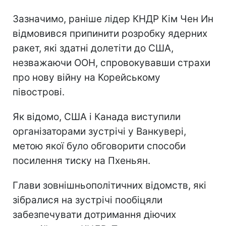
Зазначимо, раніше лідер КНДР Кім Чен Ин
відмовився припинити розробку ядерних
ракет, які здатні долетіти до США,
незважаючи ООН, спровокувавши страхи
про нову війну на Корейському
півострові.
Як відомо, США і Канада виступили
організаторами зустрічі у Ванкувері,
метою якої було обговорити способи
посилення тиску на Пхеньян.
Глави зовнішньополітичних відомств, які
зібралися на зустрічі пообіцяли
забезпечувати дотримання діючих