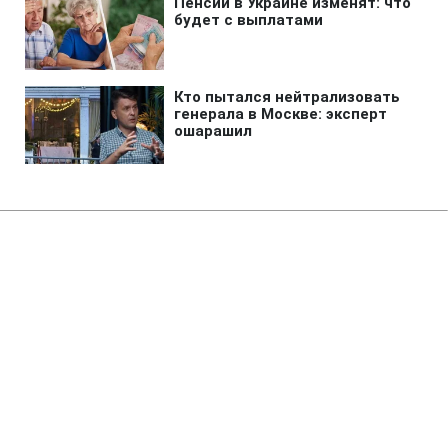
Главная
»
Бизнес
»
Экономика
Повышение железнодорожных
тарифов на фоне блокировки
портов нужно остановить, -
экономист
12:36 07.08.2026 Пт
3 мин