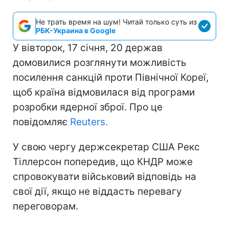
Не трать время на шум! Читай только суть из
РБК-Украина в Google
У вівторок, 17 січня, 20 держав
домовилися розглянути можливість
посилення санкцій проти Північної Кореї,
щоб країна відмовилася від програми
розробки ядерної зброї. Про це
повідомляє
Reuters.
У свою чергу держсекретар США Рекс
Тіллерсон попередив, що КНДР може
спровокувати військовий відповідь на
свої дії, якщо не віддасть перевагу
переговорам.