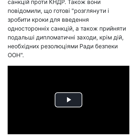
санкцій проти КНДР. Також вони
повідомили, що готові "розглянути і
зробити кроки для введення
односторонніх санкцій, а також прийняти
подальші дипломатичні заходи, крім дій,
необхідних резолюціями Ради безпеки
ООН".
Play
Video