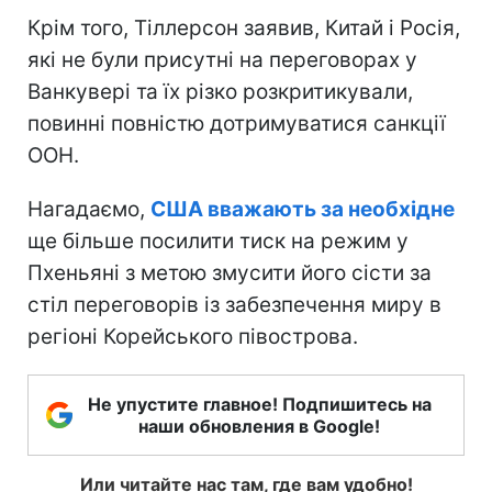
Крім того, Тіллерсон заявив, Китай і Росія,
які не були присутні на переговорах у
Ванкувері та їх різко розкритикували,
повинні повністю дотримуватися санкції
ООН.
Нагадаємо,
США вважають за необхідне
ще більше посилити тиск на режим у
Пхеньяні з метою змусити його сісти за
стіл переговорів із забезпечення миру в
регіоні Корейського півострова.
Не упустите главное! Подпишитесь на
наши обновления в Google!
Или читайте нас там, где вам удобно!