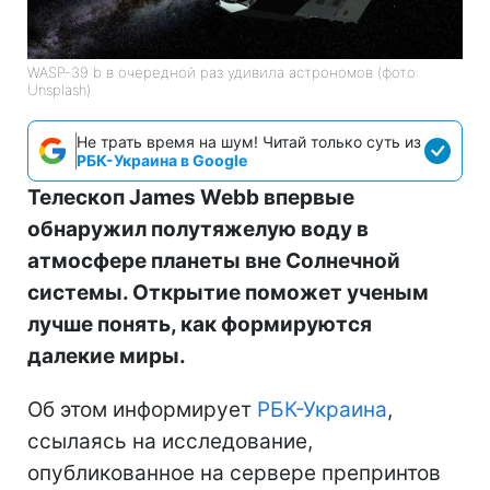
WASP-39 b в очередной раз удивила астрономов (фото:
Unsplash)
Не трать время на шум! Читай только суть из
РБК-Украина в Google
Телескоп James Webb впервые
обнаружил полутяжелую воду в
атмосфере планеты вне Солнечной
системы. Открытие поможет ученым
лучше понять, как формируются
далекие миры.
Об этом информирует
РБК-Украина
,
ссылаясь на исследование,
опубликованное на сервере препринтов