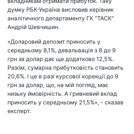
вкладникам отримати прибуток. Таку
думку РБК-Україна висловив керівник
аналітичного департаменту ГК "ТАСК"
Андрій Шевчишин.
«Доларовий депозит приносить у
середньому 8,1%, девальвація з 8 до 9
грн за долар дає ще додатково 12,5%.
Разом, сумарна прибутковість становить
20,6%. І це в разі курсової корекції до 9
грн за долар, що, на мій погляд, має
низьку ймовірність. А гривневий вклад
приносить у середньому 21,5%», - сказав
експерт.