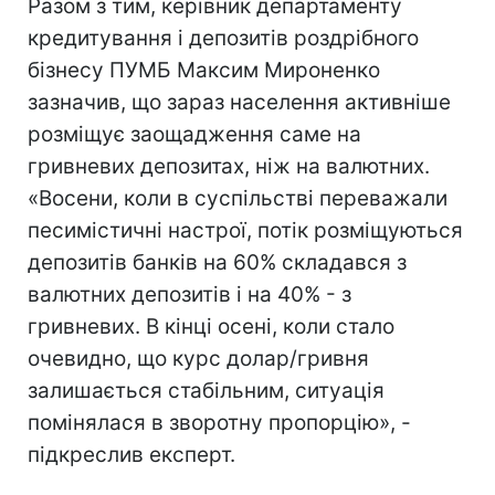
Разом з тим, керівник департаменту
кредитування і депозитів роздрібного
бізнесу ПУМБ Максим Мироненко
зазначив, що зараз населення активніше
розміщує заощадження саме на
гривневих депозитах, ніж на валютних.
«Восени, коли в суспільстві переважали
песимістичні настрої, потік розміщуються
депозитів банків на 60% складався з
валютних депозитів і на 40% - з
гривневих. В кінці осені, коли стало
очевидно, що курс долар/гривня
залишається стабільним, ситуація
помінялася в зворотну пропорцію», -
підкреслив експерт.