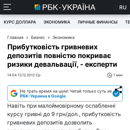
RU
КУРС ДОЛЛАРА
ЭКОНОМИКА
ЛИЧНЫЕ ФИНАНСЫ
T
Главная
»
Бизнес
»
Экономика
Прибутковість гривневих
депозитів повністю покриває
ризики девальвації, - експерти
14:04 12.12.2012 Ср
1 мин
Не трать время на шум! Читай только суть из
РБК-Украина в Google
Навіть при малоймовірному ослабленні
курсу гривні до 9 грн/дол., прибутковість
гривневих депозитів дозволить