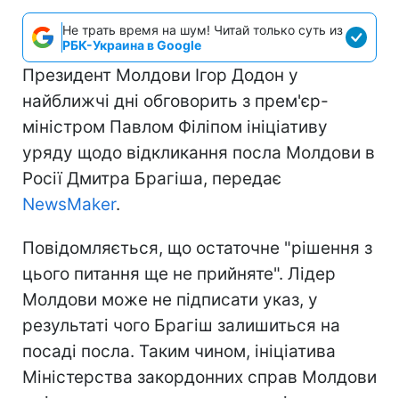
Не трать время на шум! Читай только суть из
РБК-Украина в Google
Президент Молдови Ігор Додон у
найближчі дні обговорить з прем'єр-
міністром Павлом Філіпом ініціативу
уряду щодо відкликання посла Молдови в
Росії Дмитра Брагіша, передає
NewsMaker
.
Повідомляється, що остаточне "рішення з
цього питання ще не прийняте". Лідер
Молдови може не підписати указ, у
результаті чого Брагіш залишиться на
посаді посла. Таким чином, ініціатива
Міністерства закордонних справ Молдови