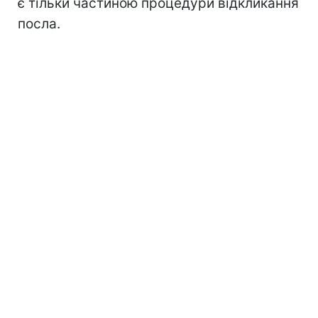
є тільки частиною процедури відкликання
посла.