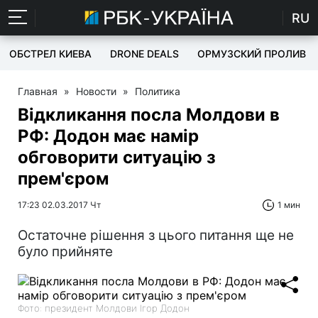
RU
ОБСТРЕЛ КИЕВА
DRONE DEALS
ОРМУЗСКИЙ ПРОЛИВ
Главная
»
Новости
»
Политика
Відкликання посла Молдови в
РФ: Додон має намір
обговорити ситуацію з
прем'єром
17:23 02.03.2017 Чт
1 мин
Остаточне рішення з цього питання ще не
було прийняте
Фото: президент Молдови Ігор Додон