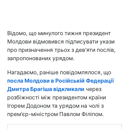
Відомо, що минулого тижня президент
Молдови відмовився підписувати укази
про призначення трьох з дев'яти послів,
запропонованих урядом.
Нагадаємо, раніше повідомлялося, що
посла Молдови в Російській Федерації
Дмитра Брагіша відкликали
через
розбіжності між президентом країни
Ігорем Додоном та урядом на чолі з
прем'єр-міністром Павлом Філіпом.