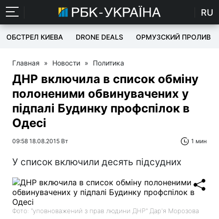
RU
ОБСТРЕЛ КИЕВА
DRONE DEALS
ОРМУЗСКИЙ ПРОЛИВ
Главная
»
Новости
»
Политика
ДНР включила в список обміну
полоненими обвинувачених у
підпалі Будинку профспілок в
Одесі
09:58 18.08.2015 Вт
1 мин
У список включили десять підсудних
Фото: "уповноважений з прав людини ДНР" Дар'я Морозова