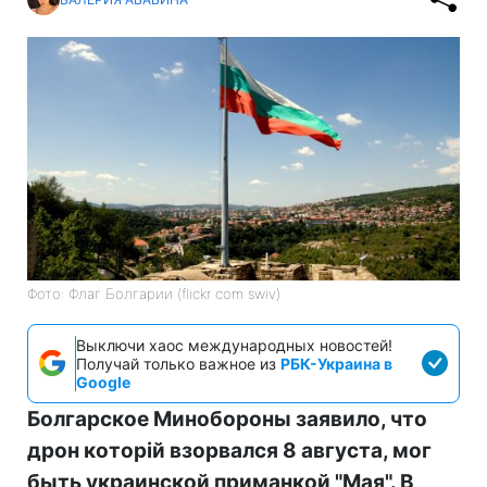
Фото: Флаг Болгарии (flickr com swiv)
Выключи хаос международных новостей!
Получай только важное из
РБК-Украина в
Google
Болгарское Минобороны заявило, что
дрон которій взорвался 8 августа, мог
быть украинской приманкой "Мая". В