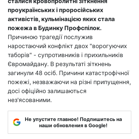
сталися кровопролитні зіткнення
проукраїнських і проросійських
активістів, кульмінацією яких стала
пожежа в Будинку Профспілок.
Причиною трагедії послужив
наростаючий конфлікт двох "ворогуючих
таборів" - супротивників і прихильників
Євромайдану. В результаті зіткнень
загинули 48 осіб. Причини катастрофічної
пожежі, незважаючи на різні припущення,
досі офіційно залишаються
нез'ясованими.
Не упустите главное! Подпишитесь на
наши обновления в Google!