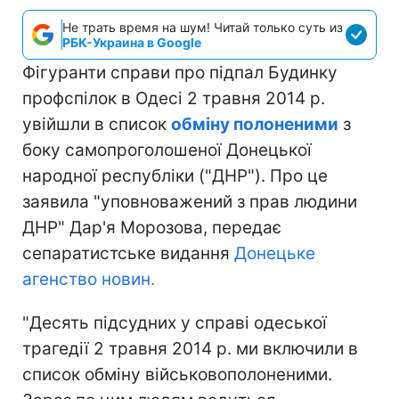
Не трать время на шум! Читай только суть из
РБК-Украина в Google
Фігуранти справи про підпал Будинку
профспілок в Одесі 2 травня 2014 р.
увійшли в список
обміну полоненими
з
боку самопроголошеної Донецької
народної республіки ("ДНР"). Про це
заявила "уповноважений з прав людини
ДНР" Дар'я Морозова, передає
сепаратистське видання
Донецьке
агенство новин.
"Десять підсудних у справі одеської
трагедії 2 травня 2014 р. ми включили в
список обміну військовополоненими.