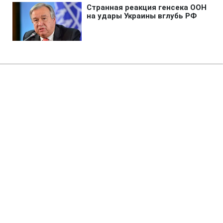
Главная
»
Бизнес
»
Tech
Ученые предложили новое
объяснение реальности:
резонансное исследование
отозвали
19:12 06.08.2026 Чт
2 мин
Физикиня назвала сознание первичной
материей Вселенной
ОЛЬГА ЗАВАДА