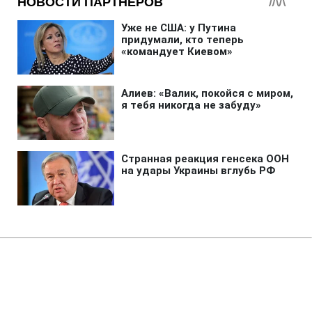
Главная
»
Бизнес
»
Энергетика
Запуск Червоноградской ЦОФ
под угрозой: нардеп раскрыл