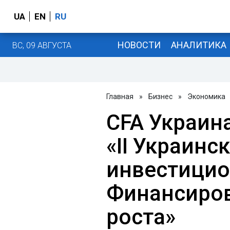
UA
EN
RU
НОВОСТИ
АНАЛИТИКА
ВС, 09 АВГУСТА
Главная
»
Бизнес
»
Экономика
CFA Украин
«II Украинс
инвестицио
Финансиро
роста»