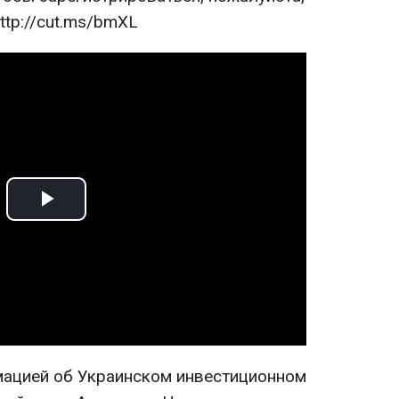
ttp://cut.ms/bmXL
Play
Video
мацией об Украинском инвестиционном