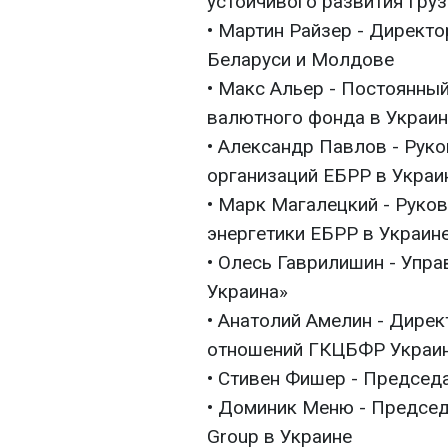
устойчивого развития Груз
• Мартин Райзер - Директо
Беларуси и Молдове
• Макс Альер - Постоянны
валютного фонда в Украин
• Александр Павлов - Рук
организаций ЕБРР в Украи
• Марк Магалецкий - Руко
энергетики ЕБРР в Украин
• Олесь Гаврилишин - Упр
Украина»
• Анатолий Амелин - Дире
отношений ГКЦБФР Украи
• Стивен Фишер - Председа
• Доминик Меню - Председ
Group в Украине