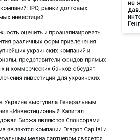
не 
компаний: IPO, рынки долговых
дав
инт
мых инвестиций.
Ген
жность оценить и проанализировать
ития различных форм привлечения
упнейших украинских компаний и
оналы, представители фондов прямых
ых и коммерческих банков обсудят
ечения инвестиций для украинских
 в Украине выступила Генеральным
ния «Инвестиционный Капитал
ндовая Биржа являются Спонсорами
а являются компании Dragon Capital и
еральным медиа партнером является