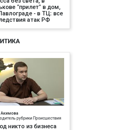
сса без света, в
ькове "прилет" в дом,
 Павлограде - в ТЦ: все
ледствия атак РФ
ИТИКА
 Акимова
одитель рубрики Происшествия
год никто из бизнеса