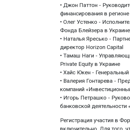
• Джон Паттон - Руководи
финансирования в регионе
• Олег Устенко - Исполни
Фонда Блейзера в Украине
• Наталья Яресько - Партн
директор Horizon Capital
• Тамаш Наги - Управляющий
Private Equity в Украине
• Хайс Юкен - Генеральны
• Валерия Гонтарева - Пр
компаний «Инвестиционный
• Игорь Петрашко - Руков
банковской деятельности 
Регистрация участия в Фор
включительно. Для того, ч