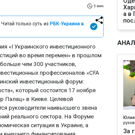
Оде
Хар
5 мин
а в
пос
 Читай только суть из
РБК-Украина в
АНАЛ
ия «I Украинского инвестиционного
стиций во время перемен» в прошлом
 больше чем 300 участников,
нвестиционных профессионалов «CFA
аинский инвестиционный форум:
ста», который состоится 17 ноября
ер Палац» в Киеве. Целевой
тся руководители наивысшего звена
ний реального сектора. На Форуме
Юлия
руков
омическая ситуация в Украине, а
За 
и внешнего финансирования,