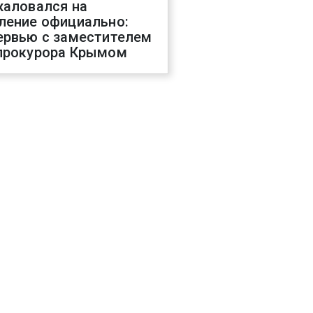
жаловался на
ление официально:
ервью с заместителем
прокурора Крымом