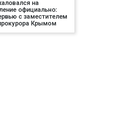
жаловался на
ление официально:
ервью с заместителем
прокурора Крымом