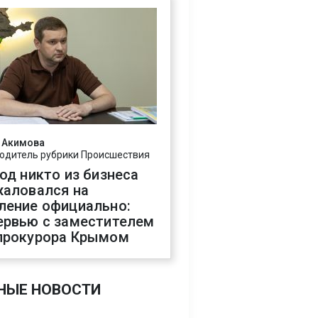
 Акимова
одитель рубрики Происшествия
год никто из бизнеса
жаловался на
ление официально:
ервью с заместителем
прокурора Крымом
НЫЕ НОВОСТИ