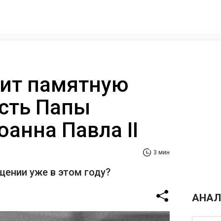
ит памятную
есть Папы
анна Павла II
3 мин
щении уже в этом году?
АНАЛ