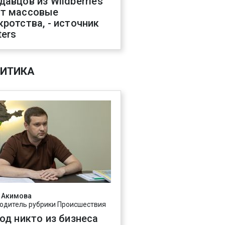
давцов из Wildberries
т массовые
кротства, - источник
ters
ИТИКА
 Акимова
одитель рубрики Происшествия
год никто из бизнеса