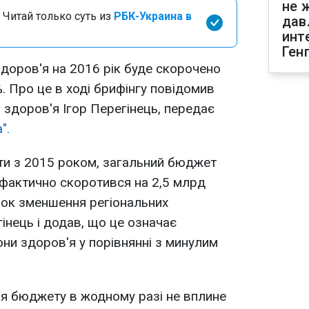
не 
 Читай только суть из
РБК-Украина в
дав
инт
Ген
доров'я на 2016 рік буде скорочено
. Про це в ході брифінгу повідомив
 здоров'я Ігор Перегінець, передає
".
яти з 2015 роком, загальний бюджет
фактично скоротився на 2,5 млрд
нок зменшення регіональних
гінець і додав, що це означає
и здоров'я у порівнянні з минулим
ня бюджету в жодному разі не вплине