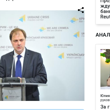
Про
жду
бан
Reu
АНАЛ
Юлия
руков
За 