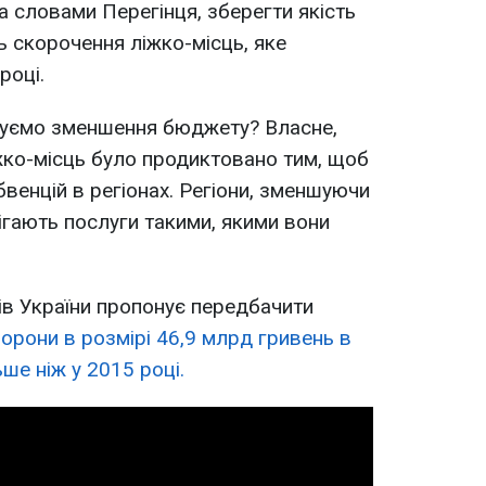
За словами Перегінця, зберегти якість
 скорочення ліжко-місць, яке
році.
игуємо зменшення бюджету? Власне,
жко-місць було продиктовано тим, щоб
венцій в регіонах. Регіони, зменшуючи
рігають послуги такими, якими вони
рів України пропонує передбачити
орони в розмірі 46,9 млрд гривень в
ьше ніж у 2015 році.