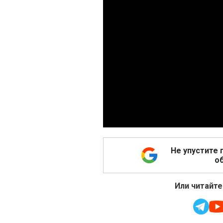
Не упустите 
об
Или читайте