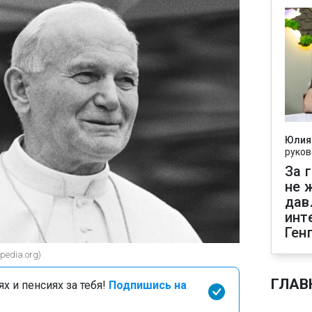
Юлия
руков
За 
не 
дав
инт
Ген
pedia.org)
ГЛАВ
х и пенсиях за тебя!
Подпишись на