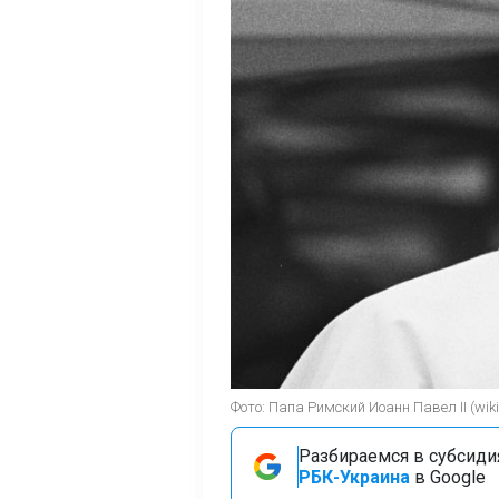
Фото: Папа Римский Иоанн Павел II (wiki
Разбираемся в субсидия
РБК-Украина
в Google