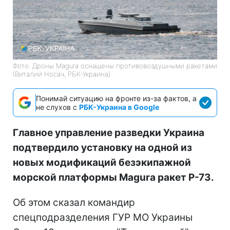
Фото: Дроны Magura оснащены противовоздушными ракетами
(Виталий Носач, РБК-Украина)
Понимай ситуацию на фронте из-за фактов, а
не слухов с
РБК-Украина в Google
Главное управление разведки Украина
подтвердило установку на одной из
новых модификаций безэкипажной
морской платформы Magura ракет Р-73.
Об этом сказал командир
спецподразделения ГУР МО Украины