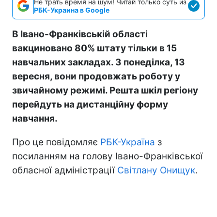
Не трать время на шум! Читай только суть из
РБК-Украина в Google
В Івано-Франківській області
вакциновано 80% штату тільки в 15
навчальних закладах. З понеділка, 13
вересня, вони продовжать роботу у
звичайному режимі. Решта шкіл регіону
перейдуть на дистанційну форму
навчання.
Про це повідомляє
РБК-Україна
з
посиланням на голову Івано-Франківської
обласної адміністрації
Світлану Онищук
.