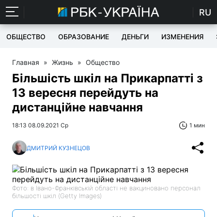
RU
ОБЩЕСТВО
ОБРАЗОВАНИЕ
ДЕНЬГИ
ИЗМЕНЕНИЯ
Главная
»
Жизнь
»
Общество
Більшість шкіл на Прикарпатті з
13 вересня перейдуть на
дистанційне навчання
18:13 08.09.2021 Ср
1 мин
ДМИТРИЙ КУЗНЕЦОВ
Фото: в Івано-Франківській області не вакциновано персонал
більшості шкіл (Getty Images)