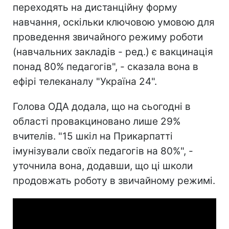
переходять на дистанційну форму
навчання, оскільки ключовою умовою для
проведення звичайного режиму роботи
(навчальних закладів - ред.) є вакцинація
понад 80% педагогів", - сказала вона в
ефірі телеканалу "Україна 24".
Голова ОДА додала, що на сьогодні в
області провакциновано лише 29%
вчителів. "15 шкіл на Прикарпатті
імунізували своїх педагогів на 80%", -
уточнила вона, додавши, що ці школи
продовжать роботу в звичайному режимі.