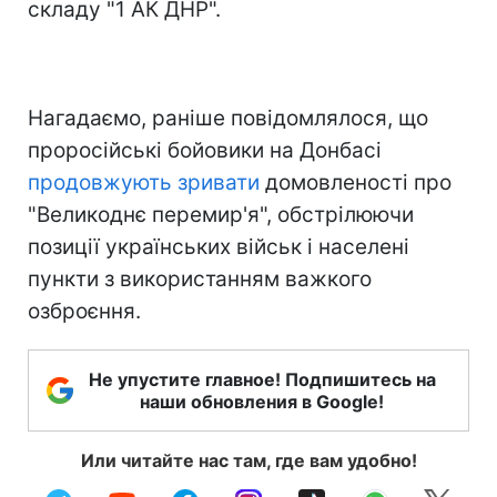
складу "1 АК ДНР".
Нагадаємо, раніше повідомлялося, що
проросійські бойовики на Донбасі
продовжують зривати
домовленості про
"Великоднє перемир'я", обстрілюючи
позиції українських військ і населені
пункти з використанням важкого
озброєння.
Не упустите главное! Подпишитесь на
наши обновления в Google!
Или читайте нас там, где вам удобно!