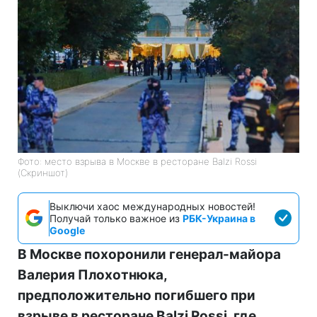
Фото: место взрыва в Москве в ресторане Balzi Rossi
(Скриншот)
Выключи хаос международных новостей!
Получай только важное из
РБК-Украина в
Google
В Москве похоронили генерал-майора
Валерия Плохотнюка,
предположительно погибшего при
взрыве в ресторане Balzi Rossi, где