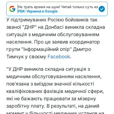
Не трать время на шум! Читай только суть из
РБК-Украина в Google
У підтримуваних Росією бойовиків так
званої "ДНР" на Донбасі виникла складна
ситуація з медичним обслуговуванням
населення. Про це заявив координатор
групи "Інформаційний опір" Дмитро
Тимчук у своєму
Facebook
.
"У ДНР виникла складна ситуація з
медичним обслуговуванням населення,
пов'язана з виїздом значної кількості
кваліфікованих фахівців медичної сфери,
які не бажають працювати за мізерну
заробітну плату. В результаті, на даний
момент у більшості медичних установ на