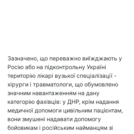
Зазначено, що переважно виїжджають у
Росію або на підконтрольну Україні
територію лікарі вузької спеціалізації -
хірурги і травматологи, що обумовлено
значним навантаженням на дану
категорію фахівців: у ДНР, крім надання
медичної допомоги цивільним пацієнтам,
вони змушені надавати допомогу
бойовикам і російським найманцям зі