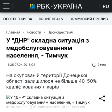
RU
ОБСТРЕЛ КИЕВА
DRONE DEALS
ОРМУЗСКИЙ ПРОЛИВ
Главная
»
Новости
»
Происшествия
У "ДНР" складна ситуація з
медобслуговуванням
населення, - Тимчук
11:35 07.04.2018 Сб
2 мин
На окупованій території Донецької
області залишилося не більше 40-50%
кваліфікованих лікарів
Фото: прапор "ДНР" (facebook.com/Игорь Иванов)