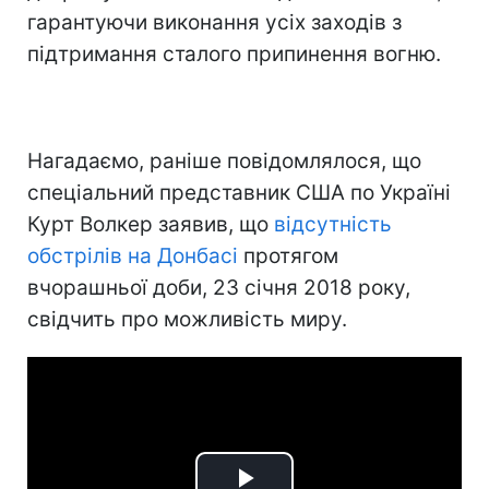
гарантуючи виконання усіх заходів з
підтримання сталого припинення вогню.
Нагадаємо, раніше повідомлялося, що
спеціальний представник США по Україні
Курт Волкер заявив, що
відсутність
обстрілів на Донбасі
протягом
вчорашньої доби, 23 січня 2018 року,
свідчить про можливість миру.