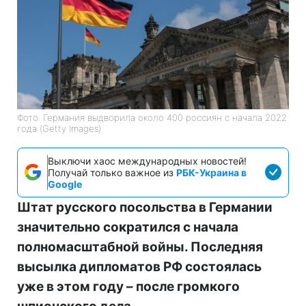
Фото: Германия выдворила около 400 россиян с начала 2022
года (Getty Images)
Выключи хаос международных новостей!
Получай только важное из
РБК-Украина в
Google
Штат русского посольства в Германии
значительно сократился с начала
полномасштабной войны. Последняя
высылка дипломатов РФ состоялась
уже в этом году – после громкого