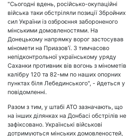
"Сьогодні вдень, російсько-окупаційні
війська таки обстріляли позиції Збройних
сил України із озброєння забороненого
мінськими домовленостями. На
Донецькому напрямку ворог застосував
міномети на Приазов’ї. З тимчасово
непідконтрольної українському уряду
Саханки противник вів вогонь з мінометів
калібру 120 та 82-мм по наших опорних
пунктах біля Лебединського", - йдеться у
повідомленні.
Разом з тим, у штабі АТО зазначають, що
на інших ділянках на Донбасі обстрілів не
зафіксовано. Українські військові
дотримуються мінських домовленостей,