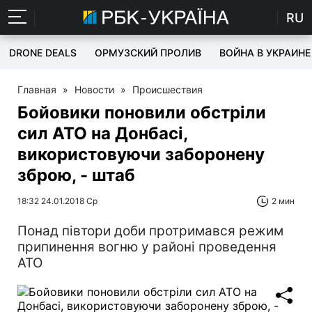
RU
DRONE DEALS
ОРМУЗСКИЙ ПРОЛИВ
ВОЙНА В УКРАИНЕ
Главная
»
Новости
»
Происшествия
Бойовики поновили обстріли
сил АТО на Донбасі,
використовуючи заборонену
зброю, - штаб
18:32 24.01.2018 Ср
2 мин
Понад півтори доби протримався режим
припинення вогню у районі проведення
АТО