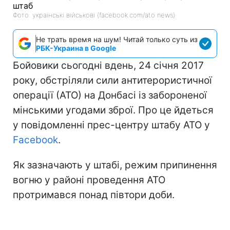
Фото: українські військові (facebook.com/ato news)
Не трать время на шум! Читай только суть из
РБК-Украина в Google
Бойовики сьогодні вдень, 24 січня 2017
року, обстріляли сили антитерористичної
операції (АТО) на Донбасі із забороненої
мінськими угодами зброї. Про це йдеться
у повідомленні прес-центру штабу АТО у
Facebook
.
Як зазначають у штабі, режим припинення
вогню у районі проведення АТО
протримався понад півтори доби.