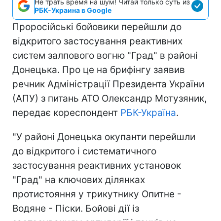
Не трать время на шум! Читай только суть из
РБК-Украина в Google
Проросійські бойовики перейшли до
відкритого застосування реактивних
систем залпового вогню "Град" в районі
Донецька. Про це на брифінгу заявив
речник Адміністрації Президента України
(АПУ) з питань АТО Олександр Мотузяник,
передає кореспондент
РБК-Україна
.
"У районі Донецька окупанти перейшли
до відкритого і систематичного
застосування реактивних установок
"Град" на ключових ділянках
протистояння у трикутнику Опитне -
Водяне - Піски. Бойові дії із