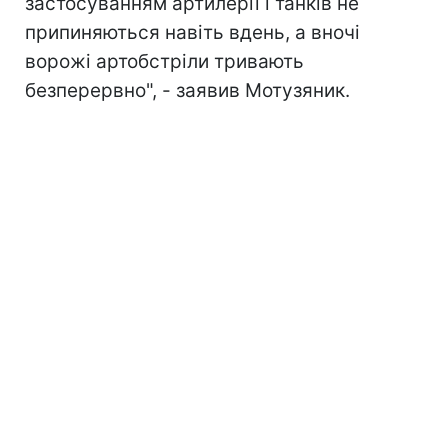
застосуванням артилерії і танків не
припиняються навіть вдень, а вночі
ворожі артобстріли тривають
безперервно", - заявив Мотузяник.