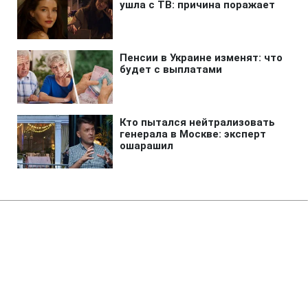
Главная
»
Новости
»
Происшествия
В Одессе автомобиль
провалился под землю прямо
во время движения (фото)