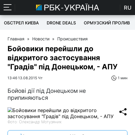
RU
ОБСТРЕЛ КИЕВА
DRONE DEALS
ОРМУЗСКИЙ ПРОЛИВ
Главная
»
Новости
»
Происшествия
Бойовики перейшли до
відкритого застосування
"Градів" під Донецьком, - АПУ
13:46 13.08.2015 Чт
1 мин
Бойові дії під Донецьком не
припиняються
Фото: Олександр Мотузяник