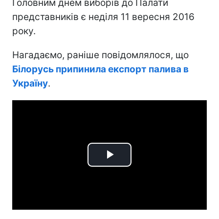
Головним днем виборів до Палати
представників є неділя 11 вересня 2016
року.
Нагадаємо, раніше повідомлялося, що
Білорусь припинила експорт палива в
Україну
.
Play
Video