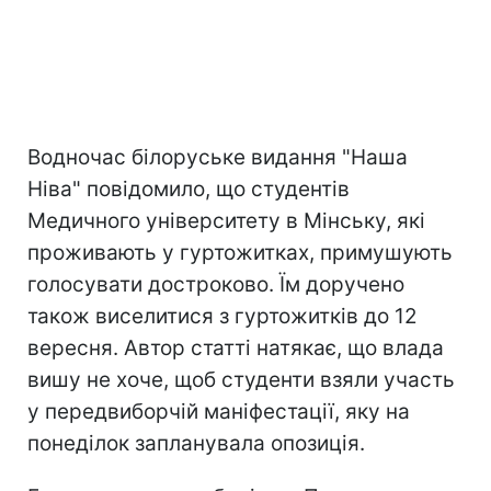
Водночас білоруське видання "Наша
Ніва" повідомило, що студентів
Медичного університету в Мінську, які
проживають у гуртожитках, примушують
голосувати достроково. Їм доручено
також виселитися з гуртожитків до 12
вересня. Автор статті натякає, що влада
вишу не хоче, щоб студенти взяли участь
у передвиборчій маніфестації, яку на
понеділок запланувала опозиція.