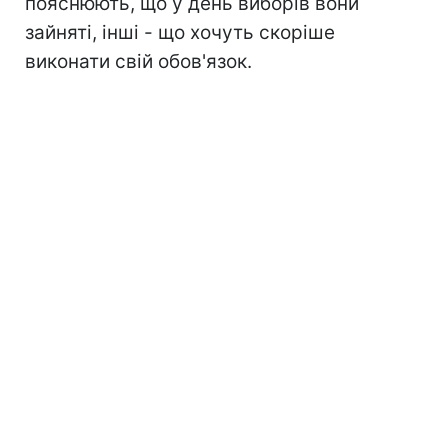
пояснюють, що у день виборів вони
зайняті, інші - що хочуть скоріше
виконати свій обов'язок.