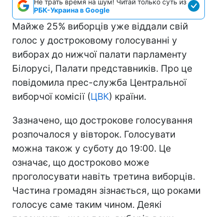
Не трать время на шум! Читай только суть из
РБК-Украина в Google
Майже 25% виборців уже віддали свій
голос у достроковому голосуванні у
виборах до нижчої палати парламенту
Білорусі, Палати представників. Про це
повідомила прес-служба Центральної
виборчої комісії (
ЦВК
) країни.
Зазначено, що дострокове голосування
розпочалося у вівторок. Голосувати
можна також у суботу до 19:00. Це
означає, що достроково може
проголосувати навіть третина виборців.
Частина громадян зізнається, що роками
голосує саме таким чином. Деякі