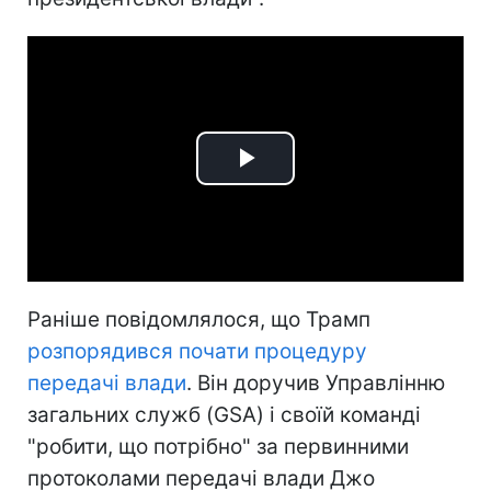
Play
Video
Раніше повідомлялося, що Трамп
розпорядився почати процедуру
передачі влади
. Він доручив Управлінню
загальних служб (GSA) і своїй команді
"робити, що потрібно" за первинними
протоколами передачі влади Джо