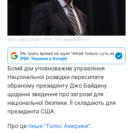
Фото: Джо Байден (flickr com gageskidmore)
Не трать время на шум! Читай только суть из
РБК-Украина в Google
Білий дім уповноважив управління
Національної розвідки пересилати
обраному президенту Джо Байдену
щоденні зведення про загрози для
національної безпеки. Її складають для
президента США.
Про це
пише "Голос Америки"
.