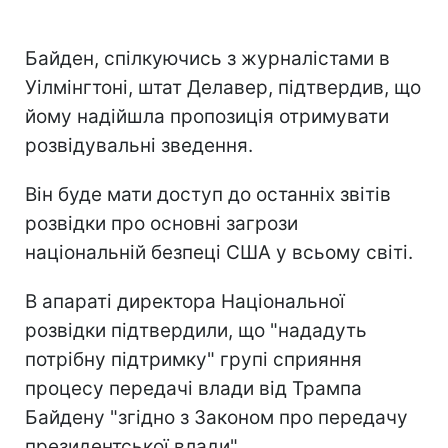
Байден, спілкуючись з журналістами в
Уілмінгтоні, штат Делавер, підтвердив, що
йому надійшла пропозиція отримувати
розвідувальні зведення.
Він буде мати доступ до останніх звітів
розвідки про основні загрози
національній безпеці США у всьому світі.
В апараті директора Національної
розвідки підтвердили, що "нададуть
потрібну підтримку" групі сприяння
процесу передачі влади від Трампа
Байдену "згідно з Законом про передачу
президентської влади".