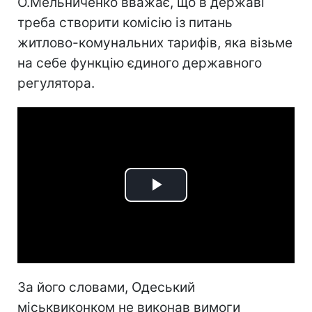
О.Мельниченко вважає, що в державі
треба створити комісію із питань
житлово-комунальних тарифів, яка візьме
на себе функцію єдиного державного
регулятора.
Play
Video
За його словами, Одеський
міськвиконком не виконав вимоги