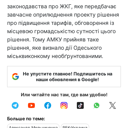
законодавства про ЖКГ, яке передбачає
завчасне оприлюднення проекту рішення
про підвищення тарифів, обговорення із
місцевою громадськістю сутності цього
рішення. Тому АМКУ прийняв таке
рішення, яке визнало дії Одеського
міськвиконкому необґрунтованими.
Не упустите главное! Подпишитесь на
наши обновления в Google!
Или читайте нас там, где вам удобно!
Больше по теме:
Александр Мельниченко
РБК-Украина