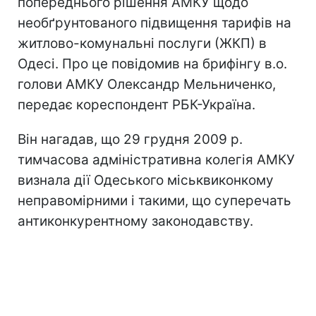
попереднього рішення АМКУ щодо
необґрунтованого підвищення тарифів на
житлово-комунальні послуги (ЖКП) в
Одесі. Про це повідомив на брифінгу в.о.
голови АМКУ Олександр Мельниченко,
передає кореспондент РБК-Україна.
Він нагадав, що 29 грудня 2009 р.
тимчасова адміністративна колегія АМКУ
визнала дії Одеського міськвиконкому
неправомірними і такими, що суперечать
антиконкурентному законодавству.