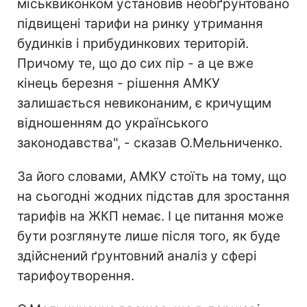
міськвиконком установив необґрунтовано
підвищені тарифи на ринку утримання
будинків і прибудинкових територій.
Причому те, що до сих пір - а це вже
кінець березня - рішення АМКУ
залишається невиконаним, є кричущим
відношенням до українського
законодавства", - сказав О.Мельниченко.
За його словами, АМКУ стоїть на тому, що
на сьогодні жодних підстав для зростання
тарифів на ЖКП немає. І це питання може
бути розглянуте лише після того, як буде
здійснений ґрунтовний аналіз у сфері
тарифоутворення.