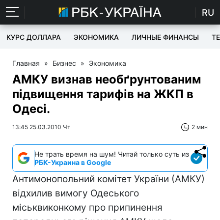
RU
КУРС ДОЛЛАРА
ЭКОНОМИКА
ЛИЧНЫЕ ФИНАНСЫ
T
Главная
»
Бизнес
»
Экономика
АМКУ визнав необґрунтованим
підвищення тарифів на ЖКП в
Одесі.
13:45 25.03.2010 Чт
2 мин
Не трать время на шум! Читай только суть из
РБК-Украина в Google
Антимонопольний комітет України (АМКУ)
відхилив вимогу Одеського
міськвиконкому про припинення