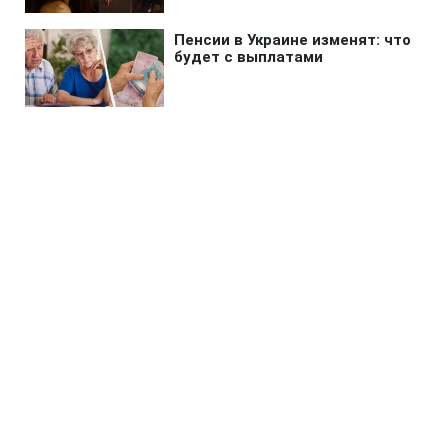
Главная
»
Бизнес
»
Tech
Google отключает Assistant:
миллионы Android-гаджетов
принудительно переведут на
Gemini
10:13 06.08.2026 Чт
2 мин
Смена произойдет уже в начале осени
ОЛЬГА ЗАВАДА