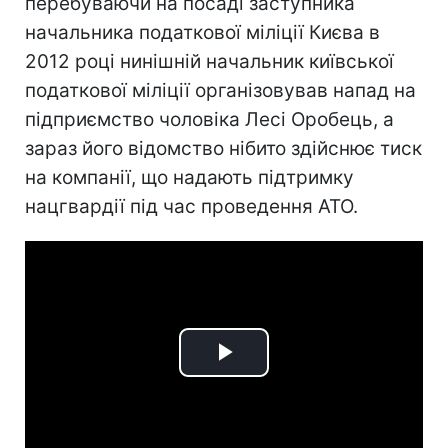
перебуваючи на посаді заступника
начальника податкової міліції Києва в
2012 році нинішній начальник київської
податкової міліції організовував напад на
підприємство чоловіка Лесі Оробець, а
зараз його відомство нібито здійснює тиск
на компанії, що надають підтримку
нацгвардії під час проведення АТО.
Play
Video