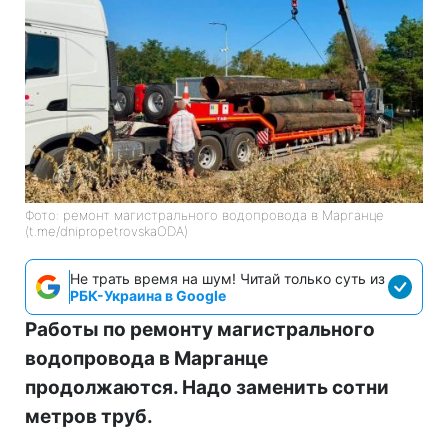
Фото: ремонт магистрального водопровода в Марганце
(t.me/dnipropetrovskaODA)
Не трать время на шум! Читай только суть из
РБК-Украина в Google
Работы по ремонту магистрального
водопровода в Марганце
продолжаются. Надо заменить сотни
метров труб.