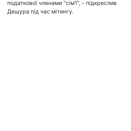
податкової членами "сім'ї", - підкреслив
Дешура під час мітингу.