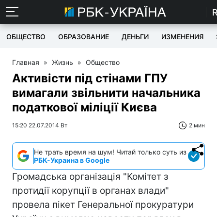
ОБЩЕСТВО
ОБРАЗОВАНИЕ
ДЕНЬГИ
ИЗМЕНЕНИЯ
Главная
»
Жизнь
»
Общество
Активісти під стінами ГПУ
вимагали звільнити начальника
податкової міліції Києва
15:20 22.07.2014 Вт
2 мин
Не трать время на шум! Читай только суть из
РБК-Украина в Google
Громадська організація "Комітет з
протидії корупції в органах влади"
провела пікет Генеральної прокуратури