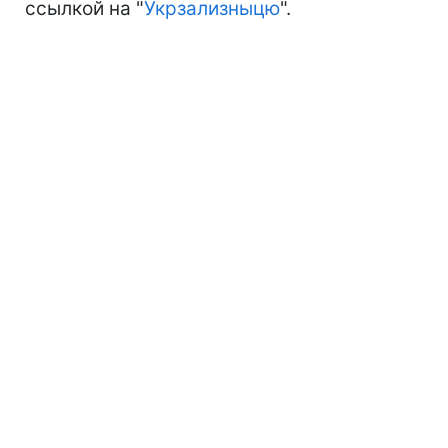
ссылкой на "
Укрзализныцю
".