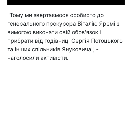
"Тому ми звертаємося особисто до
генерального прокурора Віталію Яремі з
вимогою виконати свій обов'язок і
прибрати від годівниці Сергія Потоцького
та інших спільників Януковича", -
наголосили активісти.