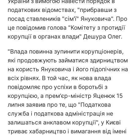
України з вимогою навести порядок в
податкових відомствах, "прибравши з
посад ставлеників "сім'ї" Януковича". Про
це повідомив голова "Комітету з протидії
корупції в органах влади" Дешура Олег.
"Влада повинна зупинити корупціонерів,
які продовжують займатися здирництвом
на користь Януковича і його підопічних на
всіх рівнях. В той час, як нова влада
повідомляє про успіхи в боротьбі з
корупцією, а прем'єр-міністр Яценюк 15
липня заявив про те, що "Податкова
служба і податкова адміністрація не
залишаться анклавом корупції", у Києві
триває хабарництво і вимагання від імені