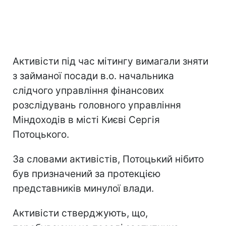
Активісти під час мітингу вимагали зняти
з займаної посади в.о. начальника
слідчого управління фінансових
розслідувань головного управління
Міндоходів в місті Києві Сергія
Потоцького.
За словами активістів, Потоцький нібито
був призначений за протекцією
представників минулої влади.
Активісти стверджують, що,