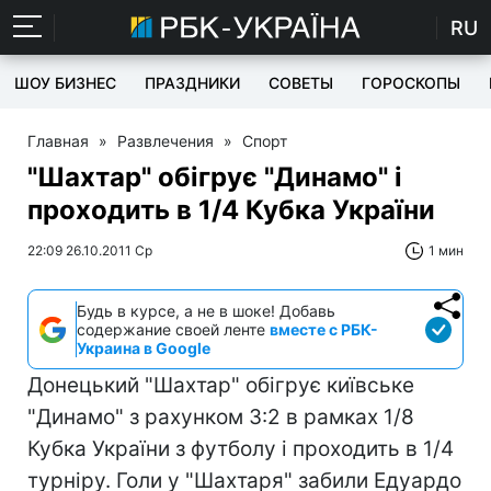
RU
ШОУ БИЗНЕС
ПРАЗДНИКИ
СОВЕТЫ
ГОРОСКОПЫ
Главная
»
Развлечения
»
Спорт
"Шахтар" обігрує "Динамо" і
проходить в 1/4 Кубка України
22:09 26.10.2011 Ср
1 мин
Будь в курсе, а не в шоке! Добавь
содержание своей ленте
вместе с РБК-
Украина в Google
Донецький "Шахтар" обігрує київське
"Динамо" з рахунком 3:2 в рамках 1/8
Кубка України з футболу і проходить в 1/4
турніру. Голи у "Шахтаря" забили Едуардо