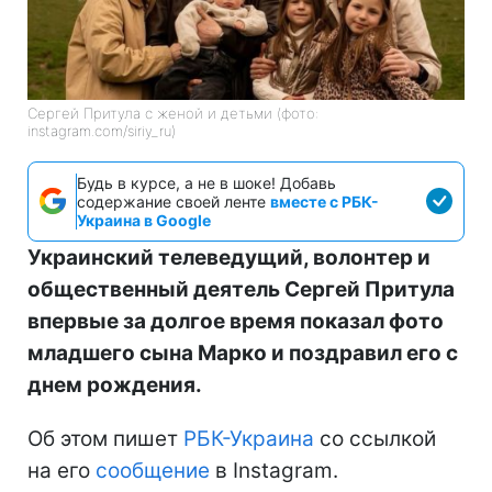
Сергей Притула с женой и детьми (фото:
instagram.com/siriy_ru)
Будь в курсе, а не в шоке! Добавь
содержание своей ленте
вместе с РБК-
Украина в Google
Украинский телеведущий, волонтер и
общественный деятель Сергей Притула
впервые за долгое время показал фото
младшего сына Марко и поздравил его с
днем рождения.
Об этом пишет
РБК-Украина
со ссылкой
на его
сообщение
в Instagram.