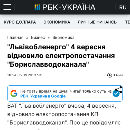
RU
КУРС ДОЛЛАРА
ЭКОНОМИКА
ЛИЧНЫЕ ФИНАНСЫ
T
Главная
»
Бизнес
»
Экономика
"Львівобленерго" 4 вересня
відновило електропостачання
"Бориславводоканала"
10:24 05.09.2013 Чт
1 мин
Не трать время на шум! Читай только суть из
РБК-Украина в Google
ВАТ "Львівобленерго" вчора, 4 вересня,
відновило електропостачання КП
"Бориславводоканал". Про це повідомляє