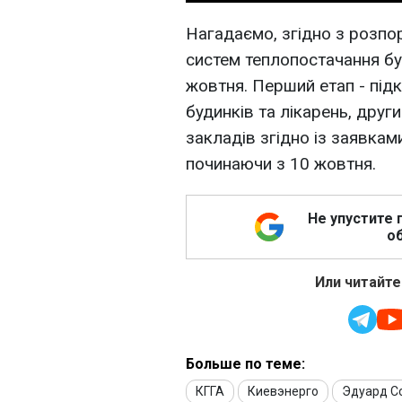
Нагадаємо, згідно з роз
систем теплопостачання бу
жовтня. Перший етап - під
будинків та лікарень, друг
закладів згідно із заявками
починаючи з 10 жовтня.
Не упустите 
об
Или читайте
Больше по теме:
КГГА
Киевэнерго
Эдуард С