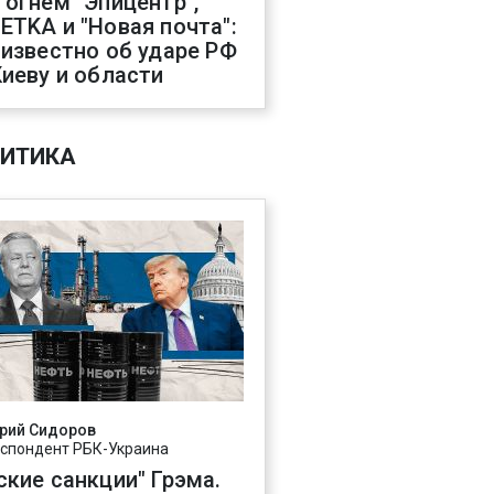
 огнем "Эпицентр",
ETKA и "Новая почта":
 известно об ударе РФ
Киеву и области
ИТИКА
рий Сидоров
спондент РБК-Украина
ские санкции" Грэма.