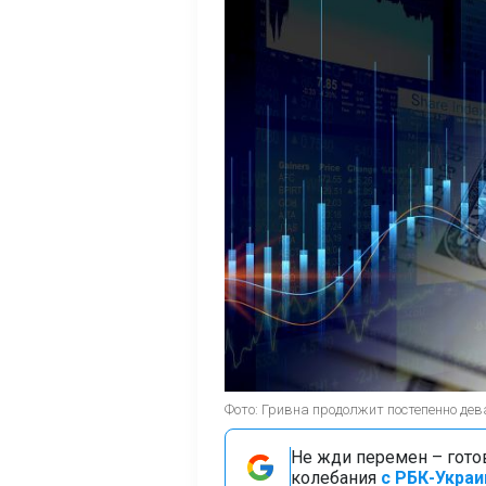
Фото: Гривна продолжит постепенно дев
Не жди перемен – гото
колебания
с РБК-Украи