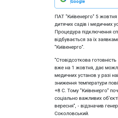
Google
ПАТ "Київенерго" 5 жовтня
дитячих садів і медичних 
Процедура підключення сп
відбувається за їх заявка
"Київенерго".
"Стовідсоткова готовність 
вже на 1 жовтня, дає можл
медичних установ у разі н
зниження температури пов
+8 С. Тому "Київенерго" п
соціально важливих об'єкті
вересня", - відзначив ген
Соколовський.