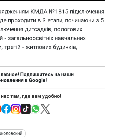
порядженням КМДА №1815 підключення
де проходити в 3 етапи, починаючи з 5
ключення дитсадків, пологових
ий - загальноосвітніх навчальних
, третій - житлових будинків,
главное! Подпишитесь на наши
новления в Google!
 нас там, где вам удобно!
околовский