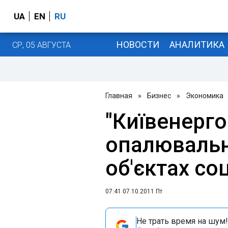
UA
EN
RU
НОВОСТИ
АНАЛИТИКА
СР, 05 АВГУСТА
Главная
»
Бизнес
»
Экономика
"Київенерго
опалювальн
об'єктах со
07:41 07.10.2011 Пт
Не трать время на шум!