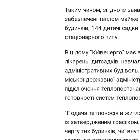
Таким чином, згідно із зая
забезпечені теплом майже 
будинків, 144 дитячі садки
стаціонарного типу.
В цілому "Київенерго" має 
лікарень, дитсадків, навча
адміністративних будівель
міської державної адмініст
підключення теплопостачан
готовності систем теплопос
"Подача теплоносія в житл
із затвердженим графіком
чергу тих будинків, чиї вн