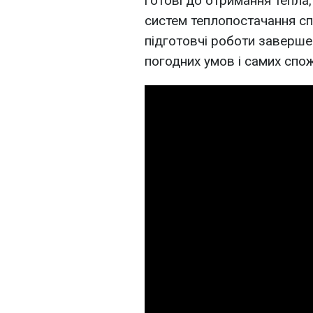
готові до отримання тепла,
систем теплопостачання спо
підготовчі роботи завершен
погодних умов і самих спож