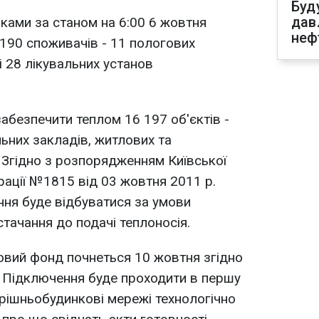
Буд
дав
вками за станом на 6:00 6 жовтня
неф
190 споживачів - 11 пологових
 і 28 лікувальних установ
забезпечити теплом 16 197 об'єктів -
льних закладів, житлових та
. Згідно з розпорядженням Київської
рації №1815 від 03 жовтня 2011 р.
ня буде відбуватися за умови
тачання до подачі теплоносія.
овий фонд почнеться 10 жовтня згідно
. Підключення буде проходити в першу
утрішньобудинкові мережі технологічно