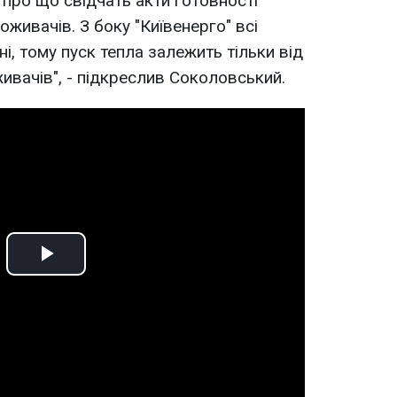
 про що свідчать акти готовності
живачів. З боку "Київенерго" всі
і, тому пуск тепла залежить тільки від
ивачів", - підкреслив Соколовський.
Play
Video