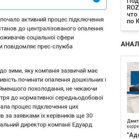
Под
ROZ
что
 почало активний процес підключення
по 
установ до централізованого опалення.
оживачів соціальної сфери
АНАЛ
ми повідомляє прес-служба
до зими, яку компанія зазвичай має
ивість починати опалення дошкільних і
айменшого похолодання, не чекаючи
ітря до нормативної середньодобової
очала процес підключення цих
в за заявками їх керівників ще 30
Дмит
еральний директор компанії Едуард
корре
"Ад