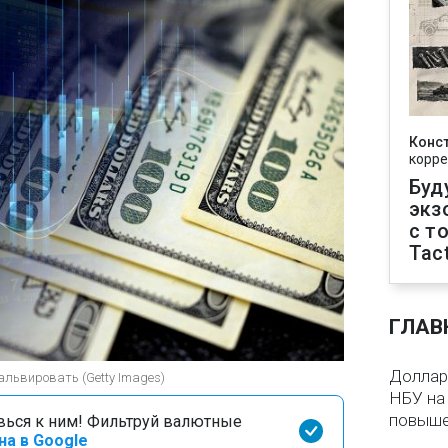
Конс
корре
Буд
экз
с т
Tact
ГЛАВ
Доллар 
альвировать (Getty Images)
НБУ на 
повыше
вься к ним! Фильтруй валютные
на в Google