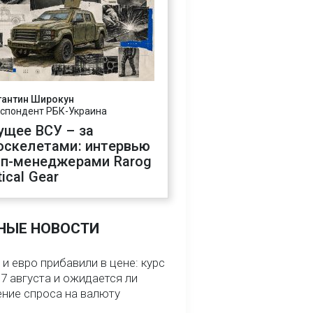
тантин Широкун
спондент РБК-Украина
ущее ВСУ – за
оскелетами: интервью
оп-менеджерами Rarog
ical Gear
НЫЕ НОВОСТИ
и евро прибавили в цене: курс
7 августа и ожидается ли
ние спроса на валюту