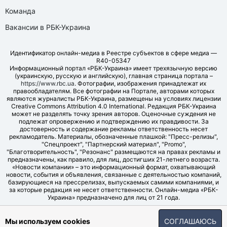
Команда
Вакансии в РБК-Украина
Идентификатор онлайн-медиа в Реестре субъектов в сфере медиа —
R40-05347
Информационный портал «РБК-Украина» имеет трехязычную версию
(украинскую, русскую и английскую), главная страница портала –
https://www.rbc.ua
. Фотографии, изображения принадлежат их
правообладателям. Все фотографии на Портале, авторами которых
являются журналисты РБК-Украина, размещены на условиях лицензии
Creative Commons Attribution 4.0 International. Редакция РБК-Украина
может не разделять точку зрения авторов. Оценочные суждения не
подлежат опровержению и подтверждению их правдивости. За
достоверность и содержание рекламы ответственность несет
рекламодатель. Материалы, обозначенные плашкой: "Пресс-релизы",
"Спецпроект", "Партнерский материал", "Promo",
"Благотворительность", "Резонанс" размещаются на правах рекламы и
предназначены, как правило, для лиц, достигших 21-летнего возраста.
«Новости компании» – это информационный формат, охватывающий
новости, события и объявления, связанные с деятельностью компаний,
базирующиеся на прессрелизах, выпускаемых самими компаниями, и
за которые редакция не несет ответственности. Онлайн-медиа «РБК-
Украина» предназначено для лиц от 21 года.
© LLC "UBT MEDIA", 2006-2026.
Мы используем cookies
СОГЛАШАЮСЬ