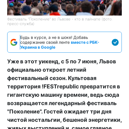
Фестиваль "Поколение" во Львове - кто в лайнапе (фото:
пресс-служба)
Будь в курсе, а не в шоке! Добавь
содержание своей ленте
вместе с РБК-
Украина в Google
Уже в этот уикенд,
с 5 по 7 июня
, Львов
официально откроет летний
фестивальный сезон. Культовая
территория
!FESTrepublic
превратится в
гигантскую машину времени, ведь сюда
возвращается легендарный фестиваль
"Поколение"
. Гостей ожидает три дня
чистой ностальгии, бешеной энергетики,
живых выступлений и, самое главное,