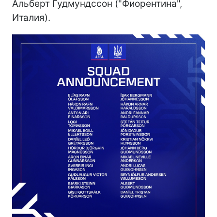
Альберт Гудмундссон ("Фиорентина",
Италия).