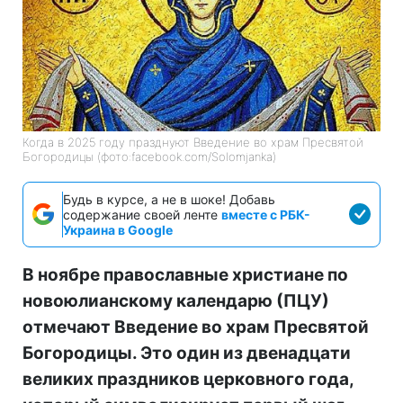
Когда в 2025 году празднуют Введение во храм Пресвятой
Богородицы (фото:facebook.com/Solomjanka)
Будь в курсе, а не в шоке! Добавь
содержание своей ленте
вместе с РБК-
Украина в Google
В ноябре православные христиане по
новоюлианскому календарю (ПЦУ)
отмечают Введение во храм Пресвятой
Богородицы. Это один из двенадцати
великих праздников церковного года,