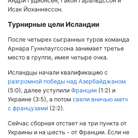
Андри Гудйонсен, Гакон Гаральдссон и
Исак Йоханнессон.
Турнирные цели Исландии
После четырех сыгранных туров команда
Арнара Гуннлаугссона занимает третье
место в группе, имея четыре очка.
Исландцы начали квалификацию с
разгромной победы над Азербайджаном
(5:0), далее уступили
Франции
(1:2) и
Украине (3:5), а потом
свели вничью матч
с французами
(2:2).
Сейчас сборная отстает на три пункта от
Украины и на шесть - от Франции. Если не