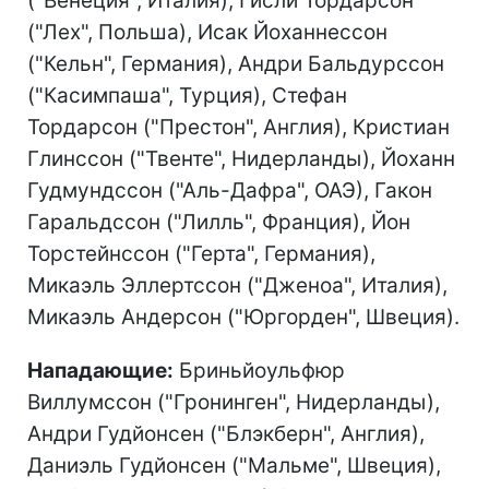
("Венеция", Италия), Гисли Тордарсон
("Лех", Польша), Исак Йоханнессон
("Кельн", Германия), Андри Бальдурссон
("Касимпаша", Турция), Стефан
Тордарсон ("Престон", Англия), Кристиан
Глинссон ("Твенте", Нидерланды), Йоханн
Гудмундссон ("Аль-Дафра", ОАЭ), Гакон
Гаральдссон ("Лилль", Франция), Йон
Торстейнссон ("Герта", Германия),
Микаэль Эллертссон ("Дженоа", Италия),
Микаэль Андерсон ("Юргорден", Швеция).
Нападающие:
Бриньйоульфюр
Виллумссон ("Гронинген", Нидерланды),
Андри Гудйонсен ("Блэкберн", Англия),
Даниэль Гудйонсен ("Мальме", Швеция),