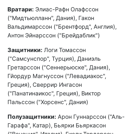
Вратари:
Элиас-Рафн Олафссон
("Мидтьюлланн", Дания), Гакон
Вальдимарссон ("Брентфорд", Англия),
Антон Эйнарссон ("Брейдаблик")
Защитники:
Логи Томассон
("Самсунспор", Турция), Даниэль
Гретарссон ("Сеннерьюске", Дания),
Гйордур Магнуссон ("Левадиакос",
Греция), Сверрир Ингасон
("Панатинаикос", Греция), Виктор
Пальссон ("Хорсенс", Дания)
Полузащитники:
Арон Гуннарссон ("Аль-
Гарафа", Катар), Бьярки Бьяркасон