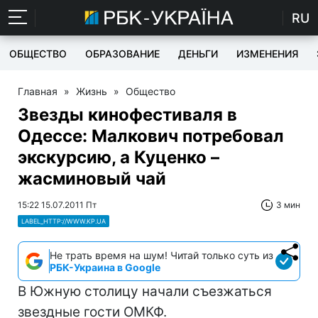
RU
ОБЩЕСТВО
ОБРАЗОВАНИЕ
ДЕНЬГИ
ИЗМЕНЕНИЯ
Главная
»
Жизнь
»
Общество
Звезды кинофестиваля в
Одессе: Малкович потребовал
экскурсию, а Куценко –
жасминовый чай
15:22 15.07.2011 Пт
3 мин
LABEL_HTTP://WWW.KP.UA
Не трать время на шум! Читай только суть из
РБК-Украина в Google
В Южную столицу начали съезжаться
звездные гости ОМКФ.