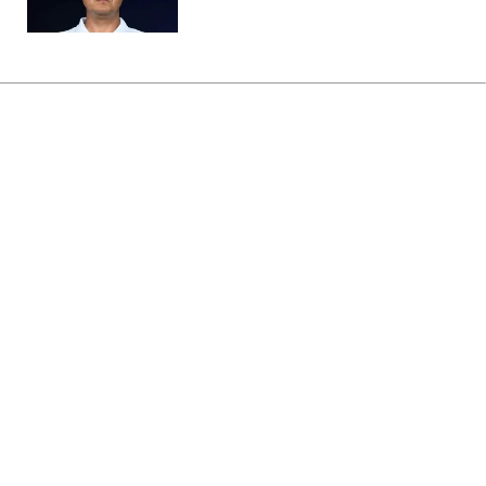
Главная
»
Жизнь
»
Общество
Суд вернул государству
Октябрьский дворец в Киеве
14:33 08.08.2026 Сб
2 мин
Историческое здание годами оставалось
в частной собственности, несмотря на
особый статус
МАРИЯ НАУМЕНКО