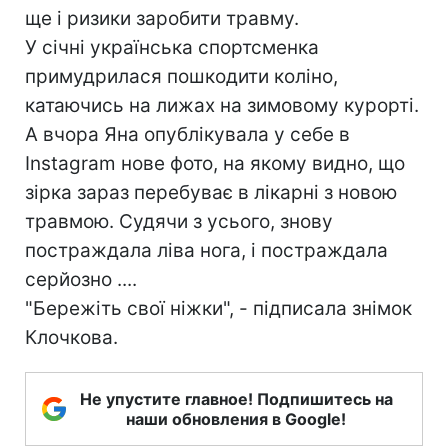
ще і ризики заробити травму.
У січні українська спортсменка
примудрилася пошкодити коліно,
катаючись на лижах на зимовому курорті.
А вчора Яна опублікувала у себе в
Instagram нове фото, на якому видно, що
зірка зараз перебуває в лікарні з новою
травмою. Судячи з усього, знову
постраждала ліва нога, і постраждала
серйозно ....
"Бережіть свої ніжки", - підписала знімок
Клочкова.
Не упустите главное! Подпишитесь на
наши обновления в Google!