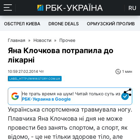
RU
ОБСТРЕЛ КИЕВА
DRONE DEALS
ОРМУЗСКИЙ ПРОЛИВ
Главная
»
Новости
»
Прочее
Яна Клочкова потрапила до
лікарні
10:59 27.02.2014 Чт
1 мин
LABEL_HTTP://WWW.STORY.COM.UA
Не трать время на шум! Читай только суть из
РБК-Украина в Google
Українська спортсменка травмувала ногу.
Плавчиха Яна Клочкова ні дня не може
провести без занять спортом, а спорт, як
відомо, - це не тільки здорове тіло, але