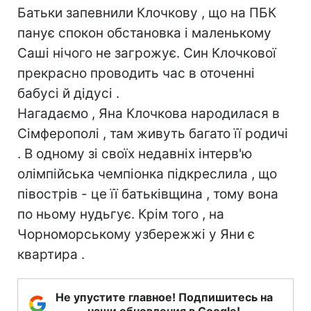
Батьки запевнили Клочкову , що на ПБК
панує спокон обстановка і маленькому
Саші нічого не загрожує. Син Клочкової
прекрасно проводить час в оточенні
бабусі й дідусі .
Нагадаємо , Яна Клочкова народилася в
Сімферополі , там живуть багато її родичі
. В одному зі своїх недавніх інтерв'ю
олімпійська чемпіонка підкреслила , що
півострів - це її батьківщина , тому вона
по ньому нудьгує. Крім того , на
Чорноморському узбережжі у Яни є
квартира .
Не упустите главное! Подпишитесь на