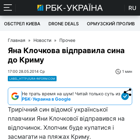
RU
ОБСТРЕЛ КИЕВА
DRONE DEALS
ОРМУЗСКИЙ ПРОЛИВ
Главная
»
Новости
»
Прочее
Яна Клочкова відправила сина
до Криму
17:00 28.05.2014 Ср
1 мин
LABEL_HTTP://URA-INFORM.COM
Не трать время на шум! Читай только суть из
РБК-Украина в Google
Трирічний син відомої української
плавчихи Яни Клочкової відправився на
відпочинок. Хлопчик буде купатися і
засмагати на пляжах Криму.