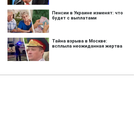
Главная
»
Новости
»
Политика
Иран выдвинул новые
требования для открытия
Ормузского пролива
03:25 09.08.2026 Вс
2 мин