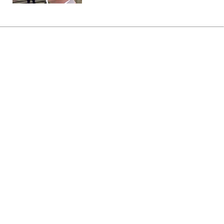
Главная
»
Жизнь
»
Общество
В Киеве ограничивают
движение по важному мосту:
что стоит знать водителям
20:00 06.08.2026 Чт
1 мин
Схема движения на этом участке
существенно изменится
СЕРГЕЙ КОЗАЧУК