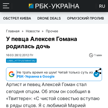
RU
ОБСТРЕЛ КИЕВА
DRONE DEALS
ОРМУЗСКИЙ ПРОЛИВ
Главная
»
Новости
»
Прочее
У певца Алексея Гомана
родилась дочь
16:03 28.12.2012 Пт
1 мин
LABEL_HTTP://STARHIT.RU
Не трать время на шум! Читай только суть из
РБК-Украина в Google
Артист и певец Алексей Гоман стал
сегодня отцом. Об этом он сообщил в
«Твиттере»: «С чистой совестью вступаю
в ряды отцов. Я с любимой Марией