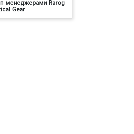
оп-менеджерами Rarog
ical Gear