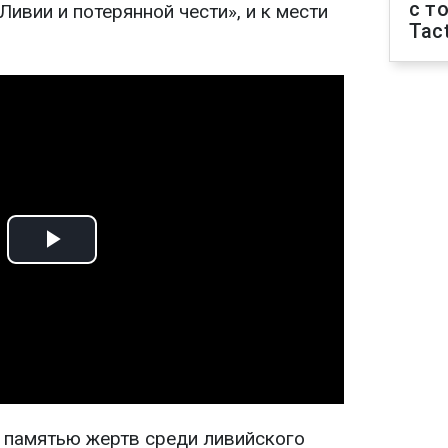
с т
ивии и потерянной чести», и к мести
Tact
Play
Video
 памятью жертв среди ливийского