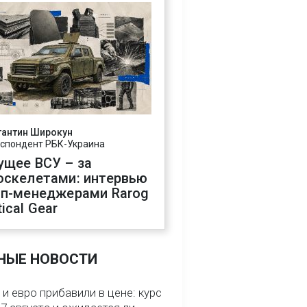
тантин Широкун
спондент РБК-Украина
ущее ВСУ – за
оскелетами: интервью
оп-менеджерами Rarog
ical Gear
НЫЕ НОВОСТИ
и евро прибавили в цене: курс