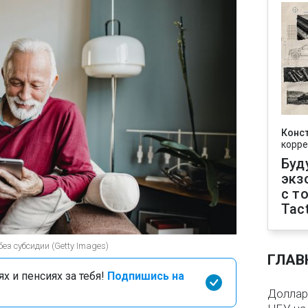
Конс
корре
Буд
экз
с т
Tact
без субсидии (Getty Images)
ГЛАВ
х и пенсиях за тебя!
Подпишись на
Доллар 