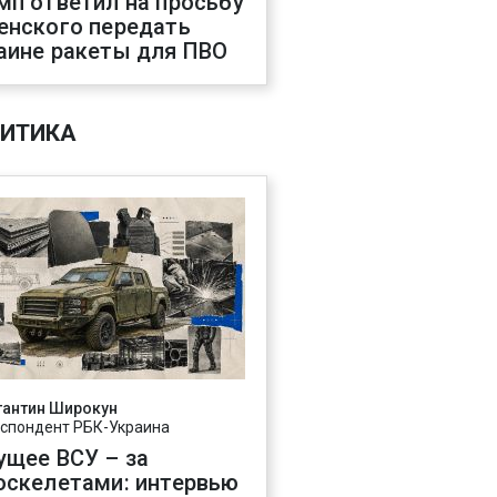
мп ответил на просьбу
енского передать
аине ракеты для ПВО
ИТИКА
тантин Широкун
спондент РБК-Украина
ущее ВСУ – за
оскелетами: интервью