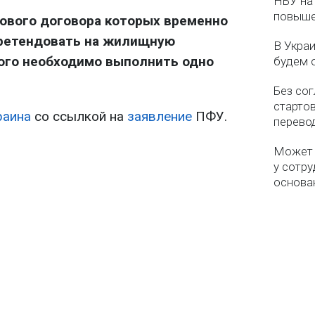
НБУ на 
повыше
ового договора которых временно
претендовать на жилищную
В Укра
того необходимо выполнить одно
будем 
Без со
старто
раина
со ссылкой на
заявление
ПФУ.
перево
Может 
у сотру
основа