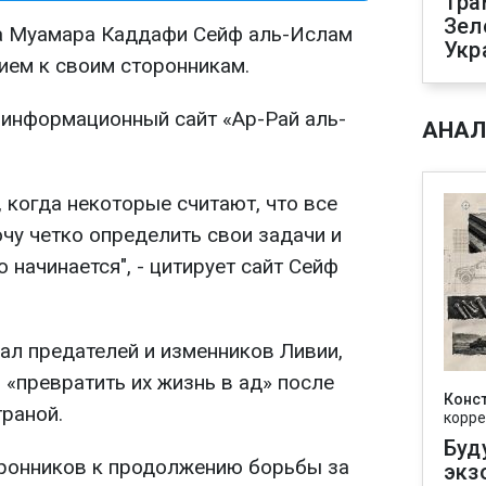
Тра
Зел
а Муамара Каддафи Сейф аль-Ислам
Укр
ием к своим сторонникам.
 информационный сайт «Ар-Рай аль-
АНАЛ
, когда некоторые считают, что все
очу четко определить свои задачи и
о начинается", - цитирует сайт Сейф
рал предателей и изменников Ливии,
«превратить их жизнь в ад» после
Конс
траной.
корре
Буд
оронников к продолжению борьбы за
экз