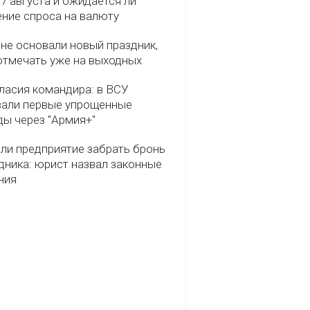
7 августа и ожидается ли
ние спроса на валюту
ине основали новый праздник,
отмечать уже на выходных
гласия командира: в ВСУ
вали первые упрощенные
ды через "Армия+"
ли предприятие забрать бронь
дника: юрист назвал законные
ния