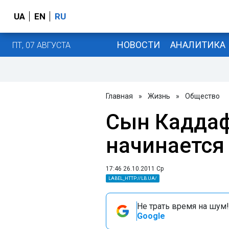
UA
EN
RU
НОВОСТИ
АНАЛИТИКА
ПТ, 07 АВГУСТА
Главная
»
Жизнь
»
Общество
Сын Каддаф
начинается
17:46 26.10.2011 Ср
LABEL_HTTP://LB.UA/
Не трать время на шум!
Google