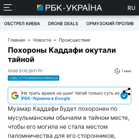
RU
ОБСТРЕЛ КИЕВА
DRONE DEALS
ОРМУЗСКИЙ ПРОЛИВ
Главная
»
Новости
»
Происшествия
Похороны Каддафи окутали
тайной
10:00 21.10.2011 Пт
1 мин
LABEL_HTTP://WWW.SEGODNYA.UA
Не трать время на шум! Читай только суть из
РБК-Украина в Google
Муамар Каддафи будет похоронен по
мусульманским обычаям в тайном месте,
чтобы его могила не стала местом
паломничества для его сторонников,