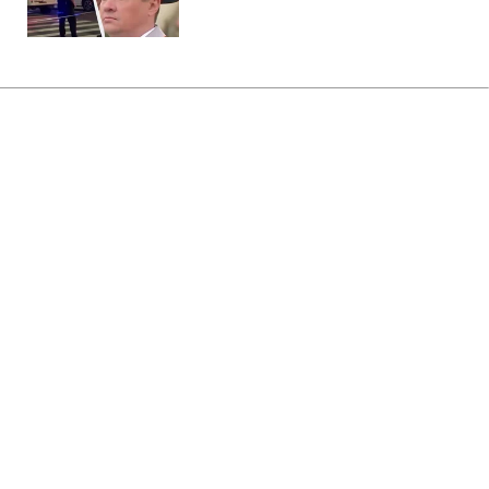
Главная
»
Новости
»
В мире
В Польше вандалы повредили
украинский военный мемориал,
посольство отреагировало
15:46 06.08.2026 Чт
2 мин
Подобное надругательство над
памятниками происходит не впервые
ЕЛЕНА БДЖОЛА