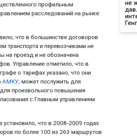
не 
уществленного профильным
дав
правлением расследований на рынке
инт
Ген
вило, что в большинстве договоров
м транспорта и перевозчиками не
ы на проезд и не обозначена
фов. Управление отметило, что в
рафе о тарифах указано, что они
ю
АМКУ
, может послужить для
 для произвольного повышения
гласования с Главным управлением
 установило, что в 2008-2009 годах
воров по более 100 из 263 маршрутов