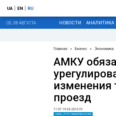
UA
EN
RU
НОВОСТИ
АНАЛИТИКА
СБ, 08 АВГУСТА
Главная
»
Бизнес
»
Экономика
АМКУ обяза
урегулиров
изменения 
проезд
11:07 19.03.2010 Пт
LABEL_HTTP://WWW.PROUA.COM