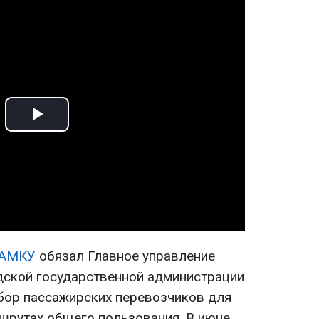
Play
Video
АМКУ
обязал Главное управление
дской государственной администрации
бор пассажирских перевозчиков для
шрутах общего пользования. В июне