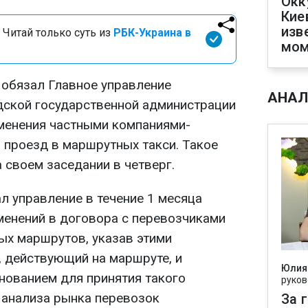
Окк
Кие
изв
 Читай только суть из
РБК-Украина в
мом
обязал Главное управление
АНАЛ
дской государственной администрации
менения частными компаниями-
 проезд в маршрутных такси. Такое
 своем заседании в четверг.
ал управление в течение 1 месяца
менений в договора с перевозчиками
ых маршрутов, указав этими
, действующий на маршруте, и
Юлия
снованием для принятия такого
руков
 анализа рынка перевозок
За 