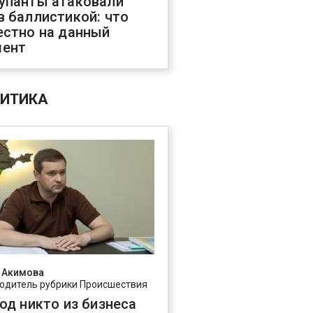
упанты атаковали
в баллистикой: что
естно на данный
ент
ИТИКА
 Акимова
одитель рубрики Происшествия
год никто из бизнеса