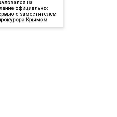
жаловался на
ление официально:
ервью с заместителем
прокурора Крымом