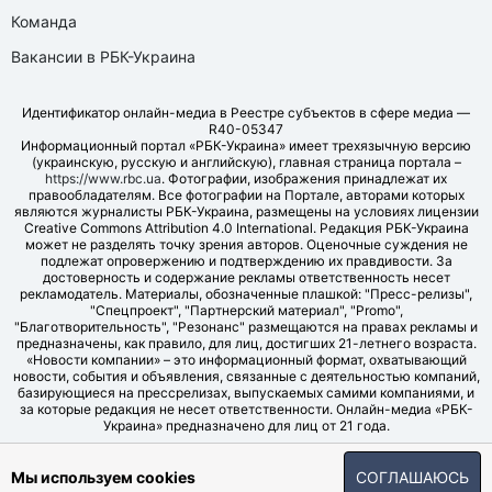
Команда
Вакансии в РБК-Украина
Идентификатор онлайн-медиа в Реестре субъектов в сфере медиа —
R40-05347
Информационный портал «РБК-Украина» имеет трехязычную версию
(украинскую, русскую и английскую), главная страница портала –
https://www.rbc.ua
. Фотографии, изображения принадлежат их
правообладателям. Все фотографии на Портале, авторами которых
являются журналисты РБК-Украина, размещены на условиях лицензии
Creative Commons Attribution 4.0 International. Редакция РБК-Украина
может не разделять точку зрения авторов. Оценочные суждения не
подлежат опровержению и подтверждению их правдивости. За
достоверность и содержание рекламы ответственность несет
рекламодатель. Материалы, обозначенные плашкой: "Пресс-релизы",
"Спецпроект", "Партнерский материал", "Promo",
"Благотворительность", "Резонанс" размещаются на правах рекламы и
предназначены, как правило, для лиц, достигших 21-летнего возраста.
«Новости компании» – это информационный формат, охватывающий
новости, события и объявления, связанные с деятельностью компаний,
базирующиеся на прессрелизах, выпускаемых самими компаниями, и
за которые редакция не несет ответственности. Онлайн-медиа «РБК-
Украина» предназначено для лиц от 21 года.
© LLC "UBT MEDIA", 2006-2026.
Мы используем cookies
СОГЛАШАЮСЬ