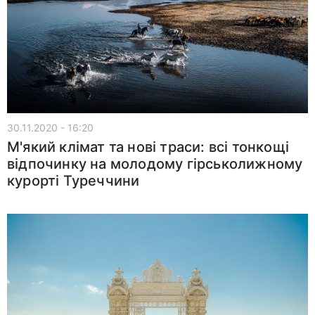
30.11.2020 - 16:20
М'який клімат та нові траси: всі тонкощі
відпочинку на молодому гірськолижному
курорті Туреччини