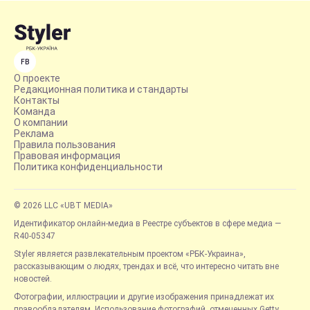
FB
О проекте
Редакционная политика и стандарты
Контакты
Команда
О компании
Реклама
Правила пользования
Правовая информация
Политика конфиденциальности
© 2026 LLC «UBT MEDIA»
Идентификатор онлайн-медиа в Реестре субъектов в сфере медиа —
R40-05347
Styler является развлекательным проектом «РБК-Украина»,
рассказывающим о людях, трендах и всё, что интересно читать вне
новостей.
Фотографии, иллюстрации и другие изображения принадлежат их
правообладателям. Использование фотографий, отмеченных Getty