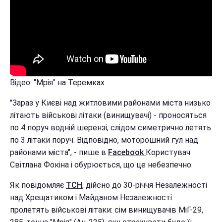
Відео: "Мрія" на Теремках
"Зараз у Києві над житловими районами міста низько
літають військові літаки (винищувачі) - проносяться
по 4 поруч водній шерензі, слідом симетрично летять
по 3 літаки поруч. Відповідно, моторошний гул над
районами міста", - пише в
Facebook
Користувач
Світлана Фокіна і обурюється, що це небезпечно.
Як повідомляє
ТСН
, дійсно до 30-річчя Незалежності
над Хрещатиком і Майданом Незалежності
пролетять військові літаки: сім винищувачів МіГ-29,