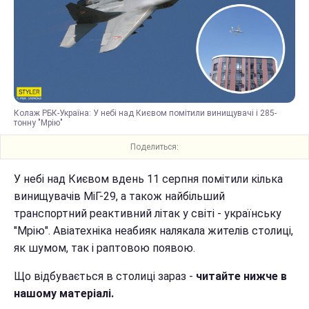
Колаж РБК-Україна: У небі над Києвом помітили винищувачі і 285-
тонну "Мрію"
Поделиться:
У небі над Києвом вдень 11 серпня помітили кілька
винищувачів МіГ-29, а також найбільший
транспортний реактивний літак у світі - українську
"Мрію". Авіатехніка неабияк налякала жителів столиці,
як шумом, так і раптовою появою.
Що відбувається в столиці зараз -
читайте нижче в
нашому матеріалі.