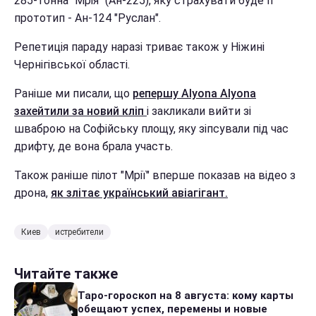
285-тонна "Мрія" (Ан-225), яку страхувати буде її
прототип - Ан-124 "Руслан".
Репетиція параду наразі триває також у Ніжині
Чернігівської області.
Раніше ми писали, що
репершу Alyona Alyona
захейтили за новий кліп
і закликали вийти зі
шваброю на Софійську площу, яку зіпсували під час
дрифту, де вона брала участь.
Також раніше пілот "Мрії" вперше показав на відео з
дрона,
як злітає український авіагігант.
Киев
истребители
Читайте также
Таро-гороскоп на 8 августа: кому карты
обещают успех, перемены и новые