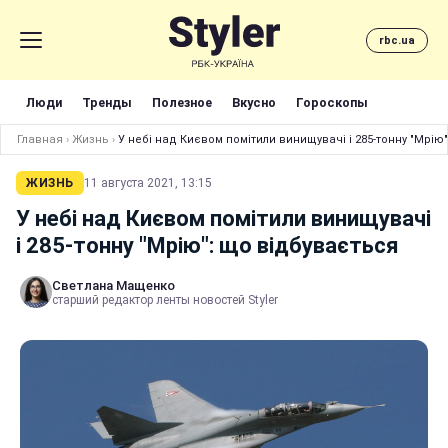
rbc.ua
Люди
Тренды
Полезное
Вкусно
Гороскопы
Главная
›
Жизнь
›
У небі над Києвом помітили винищувачі і 285-тонну "Мрію
ЖИЗНЬ
11 августа 2021, 13:15
У небі над Києвом помітили винищувачі
і 285-тонну "Мрію": що відбувається
Светлана Мащенко
старший редактор ленты новостей Styler