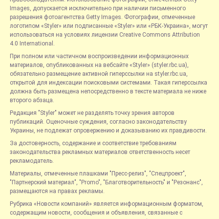
Images, допускается исключительно при наличии письменного
разрешения фотоагентства Getty Images. Фотографии, отмеченные
логотипом «Styler» или подписанные «Styler» или «РБК-Украина», могут
использоваться на условиях лицензии Creative Commons Attribution
4.0 International.
При полном или частичном воспроизведении информационных
материалов, опубликованных на вебсайте «Styler» (styler.rbc.ua),
обязательно размещение активной гиперссылки на styler.rbc.ua,
открытой для индексации поисковыми системами. Такая гиперссылка
должна быть размещена непосредственно в тексте материала не ниже
второго абзаца.
Редакция "Styler" может не разделять точку зрения авторов
публикаций. Оценочные суждения, согласно законодательству
Украины, не подлежат опровержению и доказыванию их правдивости.
За достоверность, содержание и соответствие требованиям
законодательства рекламных материалов ответственность несет
рекламодатель.
Материалы, отмеченные плашками "Пресс-релиз", "Спецпроект",
"Партнерский материал", "Promo", "Благотворительность" и "Резонанс",
размещаются на правах рекламы.
Рубрика «Новости компаний» является информационным форматом,
содержащим новости, сообщения и объявления, связанные с