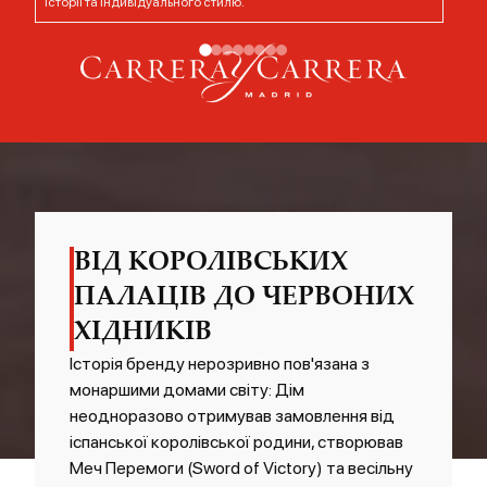
історії та індивідуального стилю.
тр
ВІД КОРОЛІВСЬКИХ
ПАЛАЦІВ ДО ЧЕРВОНИХ
ХІДНИКІВ
Історія бренду нерозривно пов'язана з
монаршими домами світу: Дім
неодноразово отримував замовлення від
СПЕЦПРОЄКТ
іспанської королівської родини, створював
Меч Перемоги (Sword of Victory) та весільну