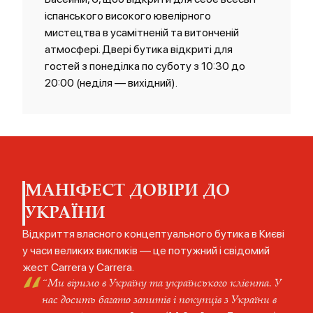
іспанського високого ювелірного
мистецтва в усамітненій та витонченій
атмосфері. Двері бутика відкриті для
гостей з понеділка по суботу з 10:30 до
20:00 (неділя — вихідний).
МАНІФЕСТ ДОВІРИ ДО
УКРАЇНИ
Відкриття власного концептуального бутика в Києві
у часи великих викликів — це потужний і свідомий
жест Carrera y Carrera.
“
“Ми віримо в Україну та українського клієнта. У
нас досить багато запитів і покупців з України в