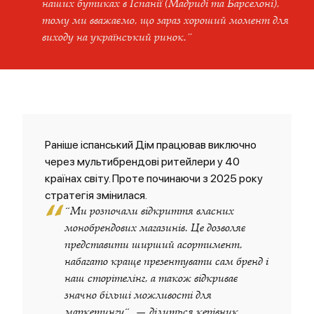
наших бутиках в Іспанії (Мадриді та Барселоні),
тому ми вважаємо, що зараз хороший момент для
виходу на український ринок.”
Раніше іспанський Дім працював виключно
через мультибрендові ритейлери у 40
країнах світу. Проте починаючи з 2025 року
стратегія змінилася.
“
“Ми розпочали відкриття власних
монобрендових магазинів. Це дозволяє
представити ширший асортимент,
набагато краще презентувати сам бренд і
наш сторітелінг, а також відкриває
значно більші можливості для
маркетингу“, — ділиться керівник