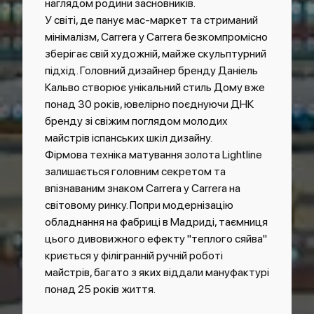
наглядом родини засновників.
У світі, де панує мас-маркет та стриманий
мінімалізм, Carrera y Carrera безкомпромісно
зберігає свій художній, майже скульптурний
підхід. Головний дизайнер бренду Даніель
Кальво створює унікальний стиль Дому вже
понад 30 років, ювелірно поєднуючи ДНК
бренду зі свіжим поглядом молодих
майстрів іспанських шкіл дизайну.
Фірмова техніка матування золота Lightline
залишається головним секретом та
впізнаваним знаком Carrera y Carrera на
світовому ринку. Попри модернізацію
обладнання на фабриці в Мадриді, таємниця
цього дивовижного ефекту "теплого сяйва"
криється у філігранній ручній роботі
майстрів, багато з яких віддали мануфактурі
понад 25 років життя.