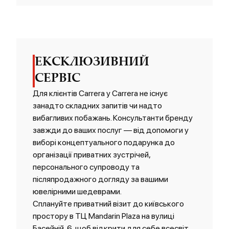
ЕКСКЛЮЗИВНИЙ
СЕРВІС
Для клієнтів Carrera y Carrera не існує
занадто складних запитів чи надто
вибагливих побажань. Консультанти бренду
завжди до ваших послуг — від допомоги у
виборі концептуального подарунка до
організації приватних зустрічей,
персонального супроводу та
післяпродажного догляду за вашими
ювелірними шедеврами.
Сплануйте приватний візит до київського
простору в ТЦ Mandarin Plaza на вулиці
Басейній, 6, щоб відкрити для себе всесвіт