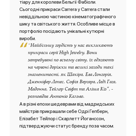
тіару для королеви Бельгії Фабіоли.
Сьогодні прикраси Carrera y Carrera стали
невіддільною частиною кінематографічного
шику та світського життя. Особливе місце в
портфоліо посідають унікальні кутюрні
вироби.
“
“Найбільшу гордість у нас викликають
прикраси серії High Jewelry. Вони
затребувані по всьому світу, їх одягають
на червоні доріжки та великі заходи такі
знаменитості, як Шакіра, Ева Лонгорія,
Дженніфер Лопес, Софія Вергара, Леді Гага,
Мадонна, Тейлор Свіфт та Аліша Кіз", -
розповідає Антоніо Кальво.
А в різні епохи шедеврами від мадридських
майстрів прикрашали себе Одрі Гепберн,
Елізабет Тейлор і Скарлетт Йоганссон,
підтверджуючи статус бренду поза часом.