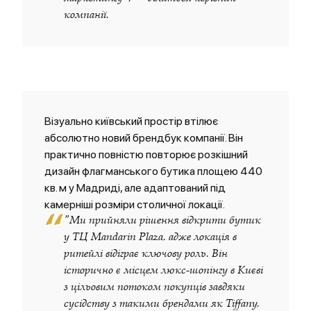
компанії.
Візуально київський простір втілює
абсолютно новий брендбук компанії. Він
практично повністю повторює розкішний
дизайн флагманського бутика площею 440
кв. м у Мадриді, але адаптований під
камерніші розміри столичної локації.
“
"Ми прийняли рішення відкрити бутик
у ТЦ Mandarin Plaza, адже локація в
ритейлі відіграє ключову роль. Він
історично є місцем люкс-шопінгу в Києві
з цільовим потоком покупців завдяки
сусідству з такими брендами як Tiffany,