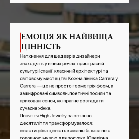
ЕМОЦІЯ ЯК НАЙВИЩА
ЦІННІСТЬ
Натхнення для шедеврів дизайнери
знаходять у вічних речах: пристрасній
культурі Іспанії, класичній архітектурі та
світовому мистецтві. Кожна лінійка Carrera y
Carrera — це не просто геометрія форм, а
зашифровані символи, поетичні посили та
приховані сенси, які прагне розгадати
сучасна жінка.
Поняття High Jewelry за останнє
десятиліття трансформувалося:
інвестиційна цінність каменю більше не є
головною музою для покупки. Ювелірна