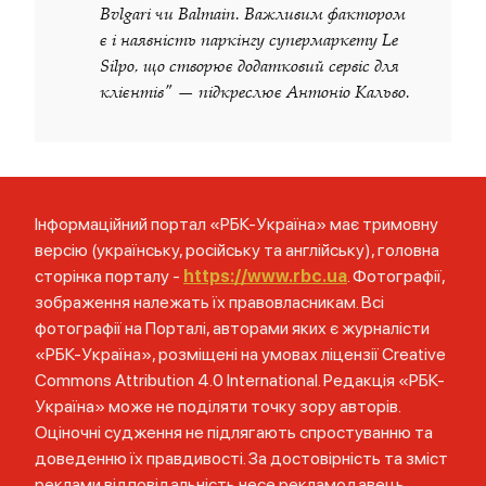
Bvlgari чи Balmain. Важливим фактором
є і наявність паркінгу супермаркету Le
Silpo, що створює додатковий сервіс для
клієнтів" — підкреслює Антоніо Кальво.
Інформаційний портал «РБК-Україна» має тримовну
версію (українську, російську та англійську), головна
сторінка порталу -
https://www.rbc.ua
. Фотографії,
зображення належать їх правовласникам. Всі
фотографії на Порталі, авторами яких є журналісти
«РБК-Україна», розміщені на умовах ліцензії Creative
Commons Attribution 4.0 International. Редакція «РБК-
Україна» може не поділяти точку зору авторів.
Оціночні судження не підлягають спростуванню та
доведенню їх правдивості. За достовірність та зміст
реклами відповідальність несе рекламодавець.