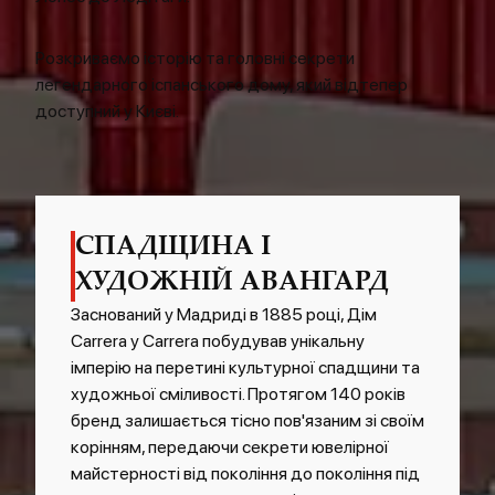
Розкриваємо історію та головні секрети
легендарного іспанського дому, який відтепер
доступний у Києві.
СПАДЩИНА І
ХУДОЖНІЙ АВАНГАРД
Заснований у Мадриді в 1885 році, Дім
Carrera y Carrera побудував унікальну
імперію на перетині культурної спадщини та
художньої сміливості. Протягом 140 років
бренд залишається тісно пов'язаним зі своїм
корінням, передаючи секрети ювелірної
майстерності від покоління до покоління під