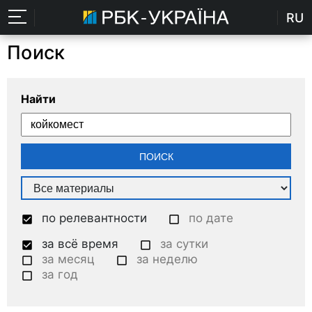
RU
Поиск
Найти
по релевантности
по дате
за всё время
за сутки
за месяц
за неделю
за год