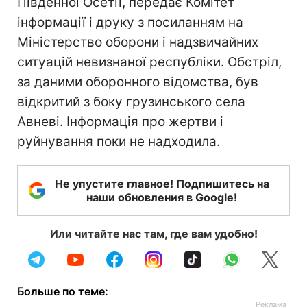
Південної Осетії, передає Комітет
інформації і друку з посиланням на
Міністерство оборони і надзвичайних
ситуацій невизнаної республіки. Обстріл,
за даними оборонного відомства, був
відкритий з боку грузинського села
Авневі. Інформація про жертви і
руйнування поки не надходила.
Не упустите главное! Подпишитесь на
наши обновления в Google!
Или читайте нас там, где вам удобно!
Больше по теме: