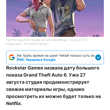
Netflix выкупил права на эксклюзивный показ GTA 6
(скриншот: Rockstar Games)
Не трать время на шум! Читай только суть из
РБК-Украина в Google
Rockstar Games назвала дату большого
показа Grand Theft Auto 6. Уже 27
августа студия продемонстрирует
свежие материалы игры, однако
просмотреть их можно будет только на
Netflix.