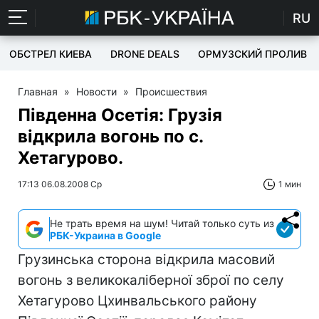
RU
ОБСТРЕЛ КИЕВА
DRONE DEALS
ОРМУЗСКИЙ ПРОЛИВ
Главная
»
Новости
»
Происшествия
Південна Осетія: Грузія
відкрила вогонь по с.
Хетагурово.
17:13 06.08.2008 Ср
1 мин
Не трать время на шум! Читай только суть из
РБК-Украина в Google
Грузинська сторона відкрила масовий
вогонь з великокаліберної зброї по селу
Хетагурово Цхинвальського району