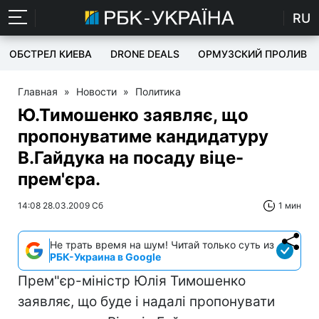
RU
ОБСТРЕЛ КИЕВА
DRONE DEALS
ОРМУЗСКИЙ ПРОЛИВ
Главная
»
Новости
»
Политика
Ю.Тимошенко заявляє, що
пропонуватиме кандидатуру
В.Гайдука на посаду віце-
прем'єра.
14:08 28.03.2009 Сб
1 мин
Не трать время на шум! Читай только суть из
РБК-Украина в Google
Прем"єр-міністр Юлія Тимошенко
заявляє, що буде і надалі пропонувати