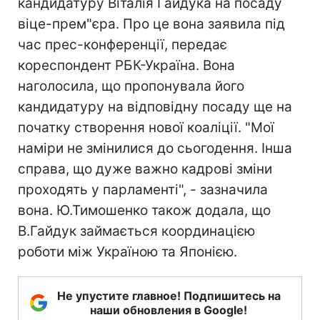
кандидатуру Віталія Гайдука на посаду
віце-прем"єра. Про це вона заявила під
час прес-конференції, передає
кореспондент РБК-Україна. Вона
наголосила, що пропонувала його
кандидатуру на відповідну посаду ще на
початку створення нової коаліції. "Мої
наміри не змінилися до сьогодення. Інша
справа, що дуже важно кадрові зміни
проходять у парламенті", - зазначила
вона. Ю.Тимошенко також додала, що
В.Гайдук займається координацією
роботи між Україною та Японією.
Не упустите главное! Подпишитесь на
наши обновления в Google!