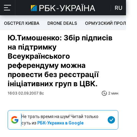
RU
ОБСТРЕЛ КИЕВА
DRONE DEALS
ОРМУЗСКИЙ ПРОЛИВ
Ю.Тимошенко: Збір підписів
на підтримку
Всеукраїнського
референдуму можна
провести без реєстрації
ініціативних груп в ЦВК.
16:03 02.09.2007 Вс
2 мин
Не трать время на шум! Читай только
суть из
РБК-Украина в Google