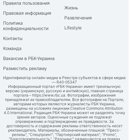
Правила пользования
Жизнь
Правовая информация
Развлечения
Политика
Lifestyle
конфиденциальности
Контакты
Команда
Вакансии в РБК-Украина
Разместить рекламу
Идентификатор онлайн-медиа в Реестре субъектов в сфере медиа
— R40-05347
Информационный портал «РБК-Украина» имеет трехязычную
версию (украинскую, русскую и английскую), главная страница
портала –
https://www.rbc.ua
. Фотографии, изображения
принадлежат их правообладателям. Все фотографии на Портале,
авторами которых являются журналисты РБК-Украина,
размещены на условиях лицензии Creative Commons Attribution
4.0 International. Редакция РБК-Украина может не разделять точку
зрения авторов. Оценочные суждения не подлежат
опровержению и подтверждению их правдивости. За
достоверность и содержание рекламы ответственность несет
рекламодатель. Материалы, обозначенные плашкой: "Пресс-
релизы", "Спецпроект", "Партнерский материал", "Promo",
"Благотворительность", "Резонанс" размещаются на правах