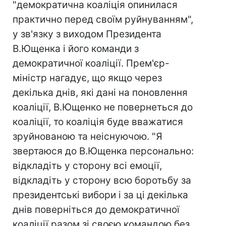
"демократична коаліція опинилася
практично перед своїм руйнуванням",
у зв'язку з виходом Президента
В.Ющенка і його команди з
демократичної коаліції. Прем'єр-
міністр нагадує, що якщо через
декілька днів, які дані на поновлення
коаліції, В.Ющенко не повернеться до
коаліції, то коаліція буде вважатися
зруйнованою та неіснуючою. "Я
звертаюся до В.Ющенка персонально:
відкладіть у сторону всі емоції,
відкладіть у сторону всю боротьбу за
президентські вибори і за ці декілька
днів поверніться до демократичної
коаліції разом зі своєю командою без