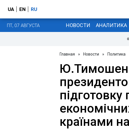
UA
EN
RU
НОВОСТИ
АНАЛИТИКА
ПТ, 07 АВГУСТА
О
Главная
»
Новости
»
Политика
Ю.Тимошенк
президент
підготовку 
економічни
країнами на