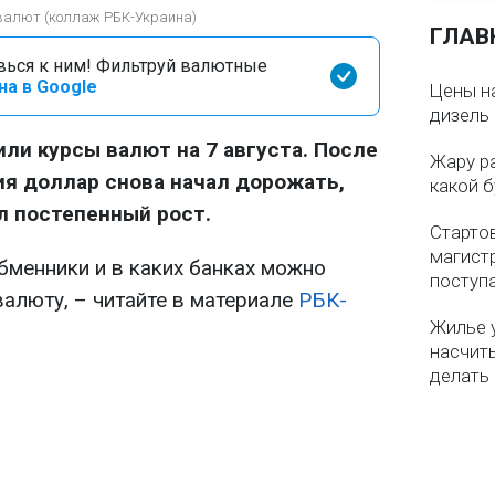
с валют (коллаж РБК-Украина)
ГЛАВ
вься к ним! Фильтруй валютные
на в Google
Цены на
дизель 
или курсы валют на 7 августа. После
Жару р
я доллар снова начал дорожать,
какой б
л постепенный рост.
Старто
магистр
бменники и в каких банках можно
поступ
валюту, – читайте в материале
РБК-
Жилье 
насчит
делать