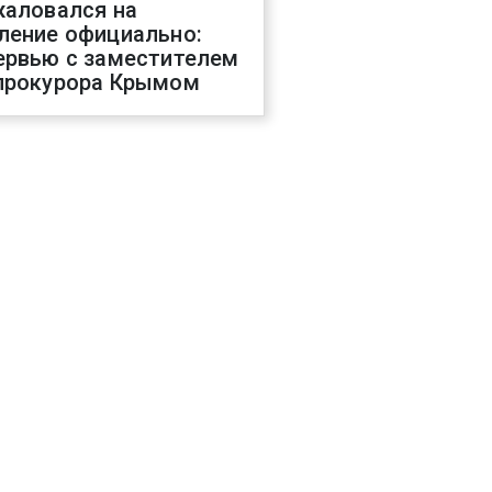
жаловался на
ление официально:
ервью с заместителем
прокурора Крымом