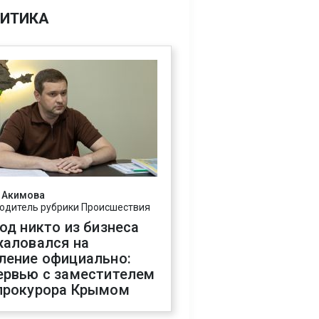
ИТИКА
 Акимова
одитель рубрики Происшествия
год никто из бизнеса
жаловался на
ление официально:
ервью с заместителем
прокурора Крымом