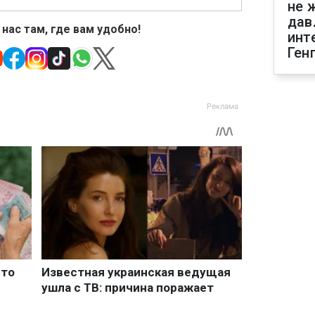
не 
дав
 нас там, где вам удобно!
инт
Ген