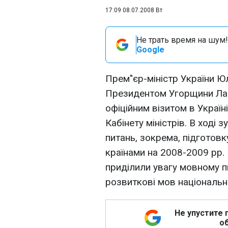
17:09 08.07.2008 Вт
Не трать время на шум!
Google
Прем"єр-міністр України Ю
Президентом Угорщини Ла
офіційним візитом в Украї
Кабінету міністрів. В ході 
питань, зокрема, підготовк
країнами на 2008-2009 рр.
приділили увагу мовному п
розвиткові мов національн
Не упустите 
об