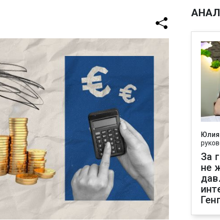
АНАЛ
Юлия
руков
За 
не 
дав
инт
Ген