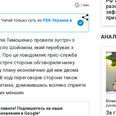
РФ 
раз
1 мин
заф
при
 Читай только суть из
РБК-Украина в
АНАЛ
лія Тимошенко провела зустріч з
сло Шойомом, який перебуває з
ні. Про це повідомляє прес-служба
зустрічі сторони обговорили низку
у плану економічних дій між двома
 В ході переговорів сторони також
итанні, домовившись всіляко сприяти
их меншин.
Юлия
руков
главное! Подпишитесь на наши
За 
новления в Google!