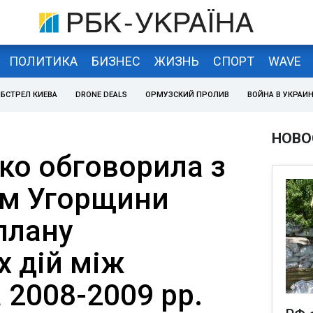
ПОЛИТИКА
БИЗНЕС
ЖИЗНЬ
СПОРТ
WAVE
БСТРЕЛ КИЕВА
DRONE DEALS
ОРМУЗСКИЙ ПРОЛИВ
ВОЙНА В УКРАИ
НОВО
о обговорила з
ом Угорщини
плану
х дій між
 2008-2009 рр.