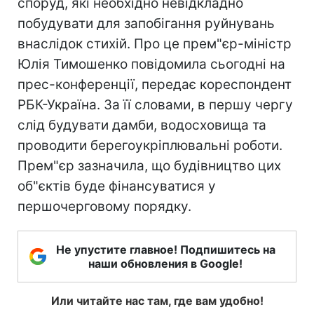
споруд, які необхідно невідкладно
побудувати для запобігання руйнувань
внаслідок стихій. Про це прем"єр-міністр
Юлія Тимошенко повідомила сьогодні на
прес-конференції, передає кореспондент
РБК-Україна. За її словами, в першу чергу
слід будувати дамби, водосховища та
проводити берегоукріплювальні роботи.
Прем"єр зазначила, що будівництво цих
об"єктів буде фінансуватися у
першочерговому порядку.
Не упустите главное! Подпишитесь на
наши обновления в Google!
Или читайте нас там, где вам удобно!