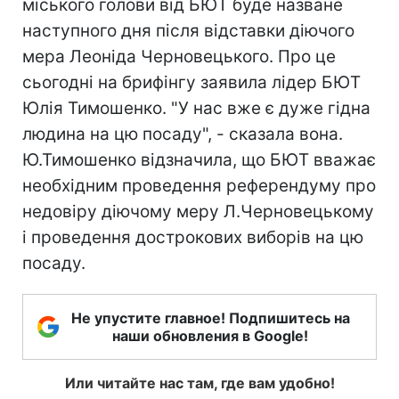
міського голови від БЮТ буде назване
наступного дня після відставки діючого
мера Леоніда Черновецького. Про це
сьогодні на брифінгу заявила лідер БЮТ
Юлія Тимошенко. "У нас вже є дуже гідна
людина на цю посаду", - сказала вона.
Ю.Тимошенко відзначила, що БЮТ вважає
необхідним проведення референдуму про
недовіру діючому меру Л.Черновецькому
і проведення дострокових виборів на цю
посаду.
Не упустите главное! Подпишитесь на
наши обновления в Google!
Или читайте нас там, где вам удобно!