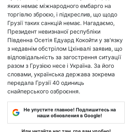
яких немає міжнародного ембарго на
торгівлю зброєю, і підкреслив, що щодо
Грузії таких санкцій немає. Нагадаємо,
Президент невизнаної республіки
Південна Осетія Едуард Кокойти у зв'язку
з недавнім обстрілом Цхінвалі заявив, що
відповідальність за загострення ситуації
разом з Грузією несе і Україна. За його
словами, українська держава зокрема
передала Грузії 40 одиниць
снайперського озброєння.
Не упустите главное! Подпишитесь на
наши обновления в Google!
Или читайте нас там, где вам удобно!