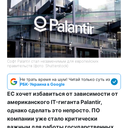
Софт Palantir стал незаменимым для европейских
правительств (фото: Shutterstock)
Не трать время на шум! Читай только суть из
РБК-Украина в Google
ЕС хочет избавиться от зависимости от
американского IT-гиганта Palantir,
однако сделать это непросто. ПО
компании уже стало критически
важным для работы государственных