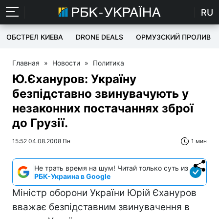
RU
ОБСТРЕЛ КИЕВА
DRONE DEALS
ОРМУЗСКИЙ ПРОЛИВ
Главная
»
Новости
»
Политика
Ю.Єхануров: Україну
безпідставно звинувачують у
незаконних постачаннях зброї
до Грузії.
15:52 04.08.2008 Пн
1 мин
Не трать время на шум! Читай только суть из
РБК-Украина в Google
Міністр оборони України Юрій Єхануров
вважає безпідставним звинувачення в