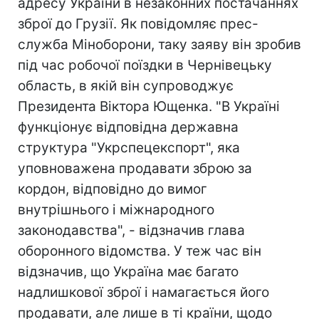
адресу України в незаконних постачаннях
зброї до Грузії. Як повідомляє прес-
служба Міноборони, таку заяву він зробив
під час робочої поїздки в Чернівецьку
область, в якій він супроводжує
Президента Віктора Ющенка. "В Україні
функціонує відповідна державна
структура "Укрспецекспорт", яка
уповноважена продавати зброю за
кордон, відповідно до вимог
внутрішнього і міжнародного
законодавства", - відзначив глава
оборонного відомства. У теж час він
відзначив, що Україна має багато
надлишкової зброї і намагається його
продавати, але лише в ті країни, щодо